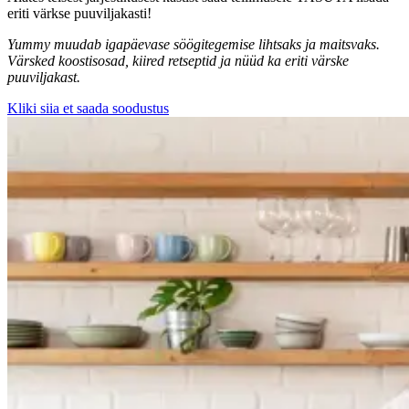
eriti värkse puuviljakasti!
Yummy muudab igapäevase söögitegemise lihtsaks ja maitsvaks.
Värsked koostisosad, kiired retseptid ja nüüd ka eriti värske
puuviljakast.
Kliki siia et saada soodustus