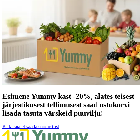
Esimene Yummy kast -20%, alates teisest
järjestikusest tellimusest saad ostukorvi
lisada tasuta värskeid puuvilju!
K‌liki siia et saada soodustust ‍ ​‍​‍‌‍ ‌ ​‍‌‍‍‌‌‍‌ ‌‍‍‌‌‍ ‍​‍​‍​ ‍‍​‍​‍‌ ​ ‌‍​‌‌‍ ‍‌‍‍‌‌ ‌​‌ ‍‌​‍ ‍‌‍‍‌‌‍ ​‍​‍​‍ ​​‍​‍‌‍‍​‌ ​‍‌‍‌‌‌‍‌‍​‍​‍​ ‍‍​‍​‍​‍ ‌ ​ ‌ ‌​‌ ‌‌‌‍‌​‌‍‍‌‌‍ ​‍ ‌‍‍‌‌‍ ‍‌ ‌​‌‍‌‌‌‍ ‍‌ ‌​​‍ ‌‍‌‌‌‍‌​‌‍‍‌‌ ‌​​‍ ‌‍ ‌‌‍ ‌‍‌​‌‍‌‌​ ‌‌ ​​‌ ​‍‌‍‌‌‌ ​ ‌‍‌‌‌‍ ‍‌ ‌​‌‍​‌‌ ‌​‌‍‍‌‌‍ ‌‍ ‍​ ‍ ‌‍‍‌‌‍‌​​ ‌​ ​‌​ ​‌‌‍​‌​ ‌‌‌‍‌‌​ ‍​​ ‌‍‌‍​‌​‍ ‌​ ​​​ ‍‌‌‍​‍‌‍‌‍​‍ ‌​ ‌​​ ‍‌​ ‌ ​ ​‍​‍ ‌​ ‍​​ ‌‌‌‍‌​‌‍‌‍​‍ ‌​ ‌​‌‍‌‌​ ​ ​ ​‌​ ​‌‌‍​‌​ ‌ ​ ​‌​ ‍​‌‍‌​​ ‌‍​ ​‍​ ‍ ‌ ‌​‌ ‍‌‌ ​​‌‍‌‌​ ‌‌ ​​‌‍​‌‌‍‌ ‌‍‌‌​ ‍ ‌ ​​‌‍​‌‌ ‌​‌‍‍​​ ‌‌‍​ ‌‍ ‌‍ ‌‌ ​​‌‍ ‌‍ ‍‌‍‌‌‌‍ ‍‌ ‌​‌ ​ ​‍‌‌​ ‌‌‌​​‍‌‌ ‌‍‍ ‌‍‌‌‌ ‍‌​‍‌‌​ ​ ‌​‌​​‍‌‌​ ​ ‌​‌​​‍‌‌​ ​‍​ ​‍​ ​‍‌‍‌​​ ‌‍‌‍​‍​ ‍‌​ ​‌‌‍‌‍​ ‌ ​ ‍​​ ‌‍‌‍‌​‌‍‌​​‍‌‌​ ​‍​ ​‍​‍‌‌​ ‌‌‌​‌​​‍ ‍‌‍​ ‌ ‌​‌‍​‌‌‌‌​‌‍‌‌‌ ‍​‌ ‌​​‍ ‍‌‍​ ‌ ‍‍‌‌ ‌‍‌‌‌‍ ‍​ ‌‍​‍‌‍​‌‌ ​ ‌‍‌‌‌‌‌‌‌ ​‍‌‍ ​​ ‌​‍‌‌​ ​‍‌​‌‍‌ ​ ‌ ‌​‌ ‌‌‌‍‌​‌‍‍‌‌‍ ​‍‌‍‌‍‍‌‌‍‌​​ ‌​ ​‌​ ​‌‌‍​‌​ ‌‌‌‍‌‌​ ‍​​ ‌‍‌‍​‌​‍ ‌​ ​​​ ‍‌‌‍​‍‌‍‌‍​‍ ‌​ ‌​​ ‍‌​ ‌ ​ ​‍​‍ ‌​ ‍​​ ‌‌‌‍‌​‌‍‌‍​‍ ‌​ ‌​‌‍‌‌​ ​ ​ ​‌​ ​‌‌‍​‌​ ‌ ​ ​‌​ ‍​‌‍‌​​ ‌‍​ ​‍​‍‌‍‌ ‌​‌ ‍‌‌ ​​‌‍‌‌​ ‌‌ ​​‌‍​‌‌‍‌ ‌‍‌‌​‍‌‍‌ ​​‌‍​‌‌ ‌​‌‍‍​​ ‌‌‍​ ‌‍ ‌‍ ‌‌ ​​‌‍ ‌‍ ‍‌‍‌‌‌‍ ‍‌ ‌​‌ ​ ​‍‌‌​ ‌‌‌​​‍‌‌ ‌‍‍ ‌‍‌‌‌ ‍‌​‍‌‌​ ​ ‌​‌​​‍‌‌​ ​ ‌​‌​​‍‌‌​ ​‍​ ​‍​ ​‍‌‍‌​​ ‌‍‌‍​‍​ ‍‌​ ​‌‌‍‌‍​ ‌ ​ ‍​​ ‌‍‌‍‌​‌‍‌​​‍‌‌​ ​‍​ ​‍​‍‌‌​ ‌‌‌​‌​​‍ ‍‌‍​ ‌ ‌​‌‍​‌‌‌‌​‌‍‌‌‌ ‍​‌ ‌​​‍ ‍‌‍​ ‌ ‍‍‌‌ ‌‍‌‌‌‍ ‍​‍‌‍‌‍‍‌‌ ​ ‌​‌​‌ ​‍‌‍​‌‌‍‌‍‌ ‌​​ ‌​‍​‍‌ ‌