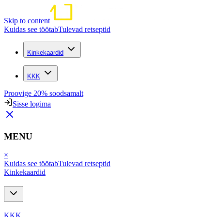
Skip to content
Kuidas see töötab
Tulevad retseptid
Kinkekaardid
KKK
Proovige 20% soodsamalt
Sisse logima
MENU
×
Kuidas see töötab
Tulevad retseptid
Kinkekaardid
KKK