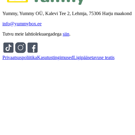
Yummy, Yummy OÜ, Kalevi Tee 2, Lehmja, 75306 Harju maakond
info@yummybox.ee
Tutvu meie lahtiolekuaegadega
siin
.
Privaatsuspoliitika
Kasutustingimused
Ligipääsetavuse teatis