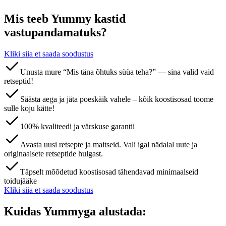
Mis teeb Yummy kastid
vastupandamatuks?
Kliki siia et saada soodustus
Unusta mure “Mis täna õhtuks süüa teha?” — sina valid vaid
retseptid!
Säästa aega ja jäta poeskäik vahele – kõik koostisosad toome
sulle koju kätte!
100% kvaliteedi ja värskuse garantii
Avasta uusi retsepte ja maitseid. Vali igal nädalal uute ja
originaalsete retseptide hulgast.
Täpselt mõõdetud koostisosad tähendavad minimaalseid
toidujääke
Kliki siia et saada soodustus
Kuidas Yummyga alustada: