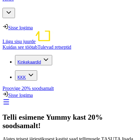
Sisse logima
Liigu sisu juurde
Kuidas see töötab
Tulevad retseptid
Kinkekaardid
KKK
Proovige 20% soodsamalt
Sisse logima
Telli esimene Yummy kast 20%
soodsamalt!
Alates teisest järjestikusest kastist saad tellimusele TASUTA lisada