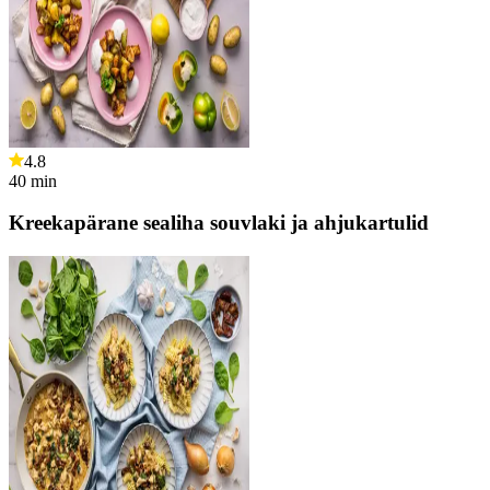
4.8
40
min
Kreekapärane sealiha souvlaki ja ahjukartulid