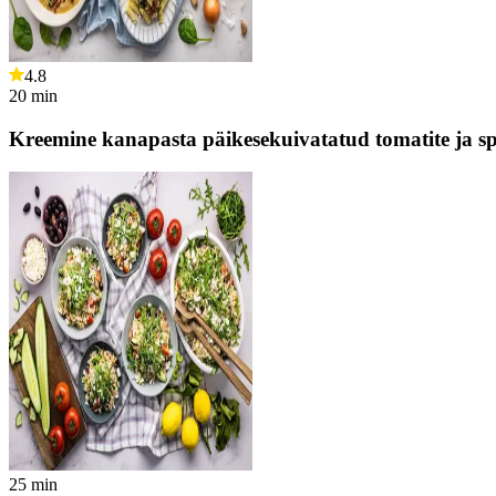
4.8
20
min
Kreemine kanapasta päikesekuivatatud tomatite ja sp
25
min