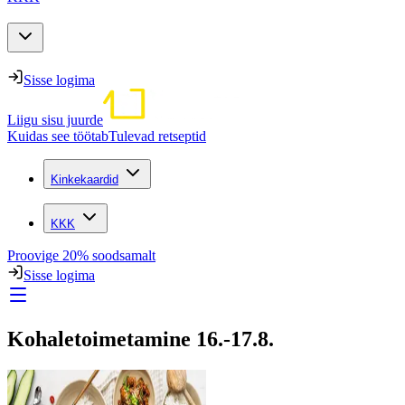
Sisse logima
Liigu sisu juurde
Kuidas see töötab
Tulevad retseptid
Kinkekaardid
KKK
Proovige 20% soodsamalt
Sisse logima
Kohaletoimetamine 16.-17.8.