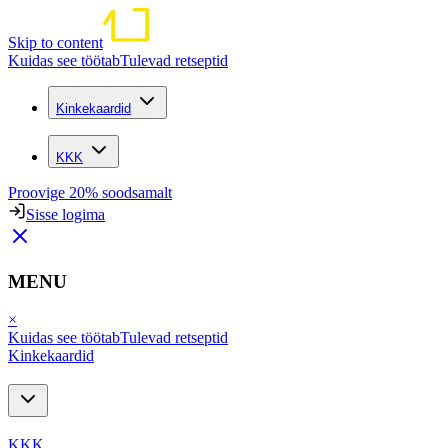
Skip to content
Kuidas see töötab
Tulevad retseptid
Kinkekaardid
KKK
Proovige 20% soodsamalt
Sisse logima
MENU
×
Kuidas see töötab
Tulevad retseptid
Kinkekaardid
KKK