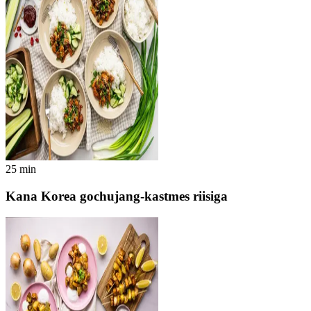
25
min
Kana Korea gochujang-kastmes riisiga