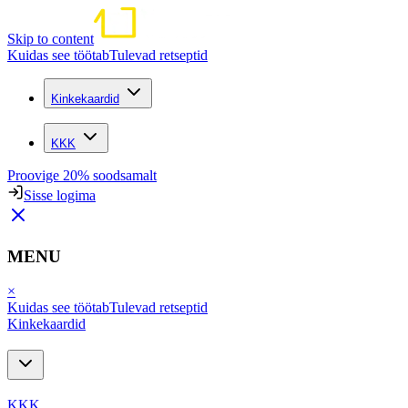
Skip to content
Kuidas see töötab
Tulevad retseptid
Kinkekaardid
KKK
Proovige 20% soodsamalt
Sisse logima
MENU
×
Kuidas see töötab
Tulevad retseptid
Kinkekaardid
KKK