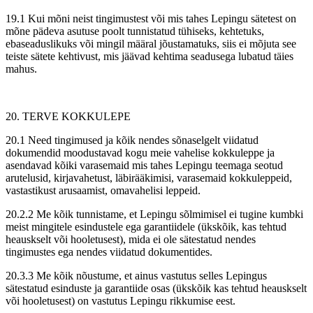
19.1 Kui mõni neist tingimustest või mis tahes Lepingu sätetest on
mõne pädeva asutuse poolt tunnistatud tühiseks, kehtetuks,
ebaseaduslikuks või mingil määral jõustamatuks, siis ei mõjuta see
teiste sätete kehtivust, mis jäävad kehtima seadusega lubatud täies
mahus.
20. TERVE KOKKULEPE
20.1 Need tingimused ja kõik nendes sõnaselgelt viidatud
dokumendid moodustavad kogu meie vahelise kokkuleppe ja
asendavad kõiki varasemaid mis tahes Lepingu teemaga seotud
arutelusid, kirjavahetust, läbirääkimisi, varasemaid kokkuleppeid,
vastastikust arusaamist, omavahelisi leppeid.
20.2.2 Me kõik tunnistame, et Lepingu sõlmimisel ei tugine kumbki
meist mingitele esindustele ega garantiidele (ükskõik, kas tehtud
heauskselt või hooletusest), mida ei ole sätestatud nendes
tingimustes ega nendes viidatud dokumentides.
20.3.3 Me kõik nõustume, et ainus vastutus selles Lepingus
sätestatud esinduste ja garantiide osas (ükskõik kas tehtud heauskselt
või hooletusest) on vastutus Lepingu rikkumise eest.