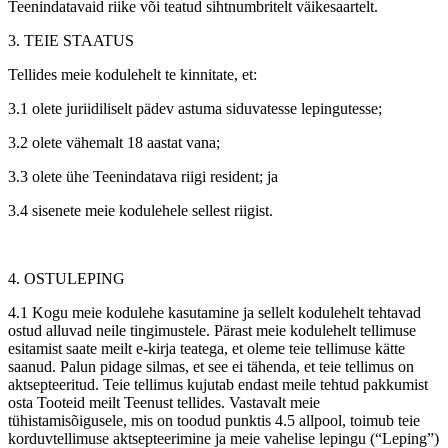
Teenindatavaid riike või teatud sihtnumbritelt väikesaartelt.
3. TEIE STAATUS
Tellides meie kodulehelt te kinnitate, et:
3.1 olete juriidiliselt pädev astuma siduvatesse lepingutesse;
3.2 olete vähemalt 18 aastat vana;
3.3 olete ühe Teenindatava riigi resident; ja
3.4 sisenete meie kodulehele sellest riigist.
4. OSTULEPING
4.1 Kogu meie kodulehe kasutamine ja sellelt kodulehelt tehtavad
ostud alluvad neile tingimustele. Pärast meie kodulehelt tellimuse
esitamist saate meilt e-kirja teatega, et oleme teie tellimuse kätte
saanud. Palun pidage silmas, et see ei tähenda, et teie tellimus on
aktsepteeritud. Teie tellimus kujutab endast meile tehtud pakkumist
osta Tooteid meilt Teenust tellides. Vastavalt meie
tühistamisõigusele, mis on toodud punktis 4.5 allpool, toimub teie
korduvtellimuse aktsepteerimine ja meie vahelise lepingu (“Leping”)