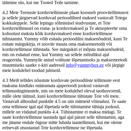
täitmine siis, kui me Tooted Teile tarnime.
4.2 Meie Teenuste korduvtellimuste plaan koosneb proovitellimusest
ja sellele järgnevad korduvad perioodilised maksed vastavalt Teiega
kokkuleppele. Selle lepingu sõlmimisel teadvustate, et Teie
korduvtellimusel on esma- ja korduvmaksed ja Te aktsepteerite oma
kohustust maksta kõik korduvmaksed enne korduvtellimuse
tühistamist. Yummy võib esitada perioodilisi maksenõudeid, kuni Te
esitate märgukirja, et soovite muuta oma maksemeetodit või
korduvtellimuse tühistada. See märgukiri ei mõjuta maksenõudeid,
mis on esitatud enne, kui Yummy sai sellele mõistlikul ajal
reageerida. Yummyile antud volituste lõpetamiseks ja maksemeetodi
muutmiseks saatke e-kiri aadressil
info@yummybox.ee
või järgige
meie kodulehel toodud juhiseid.
4.3 Meilt tellides nõustute korduvate perioodiliste tellimuste eest
maksma kindlaks määramata ajaperioodi jooksul vastavalt
tellimustingimustele, mis on meie kodulehel oleval taotlusvormil,
mille olete täitnud, kuni korduvtellimuse tühistate Teie või meie.
Vastavalt alltoodud punktile 4.5 on siin mitmeid võimalusi. Te saate
oma tellimuse igal ajal lõpetada selle tühistamise tähtaja jooksul,
millele on viidatud punktis 4.4. Tühistamine ei maksa midagi. Te
saate korduvtellimuse taastada igal ajal pärast selle tühistamist, aga
me jätame endale õiguse mitte lubada taastellimust, kui me oleme
eelnevalt otsustanud Teie korduvtellimuse ise lõpetada.