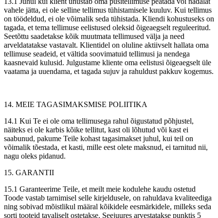
13.1 Juhul kui klient unustab oma püsitellimuse peatada või nädalat
vahele jätta, ei ole selline tellimus tühistamisele kuuluv. Kui tellimus
on töödeldud, ei ole võimalik seda tühistada. Kliendi kohustuseks on
tagada, et tema tellimuse eelistused oleksid õigeaegselt reguleeritud.
Seetõttu saadetakse kõik muutmata tellimused välja ja need
arveldatatakse vastavalt. Klientidel on oluline aktiivselt hallata oma
tellimuse seadeid, et vältida soovimatuid tellimusi ja nendega
kaasnevaid kulusid. Julgustame kliente oma eelistusi õigeaegselt üle
vaatama ja uuendama, et tagada sujuv ja rahuldust pakkuv kogemus.
14. MEIE TAGASIMAKSMISE POLIITIKA
14.1 Kui Te ei ole oma tellimusega rahul õigustatud põhjustel,
näiteks ei ole karbis kõike tellitut, kast oli lõhutud või kast ei
saabunud, pakume Teile kohast tagasimakset juhul, kui teil on
võimalik tõestada, et kasti, mille eest olete maksnud, ei tarnitud nii,
nagu oleks pidanud.
15. GARANTII
15.1 Garanteerime Teile, et meilt meie kodulehe kaudu ostetud
Toode vastab tarnimisel selle kirjeldusele, on rahuldava kvaliteediga
ning sobivad mõistlikul määral kõikidele eesmärkidele, milleks seda
sorti tooteid tavaliselt ostetakse. Seejuures arvestatakse punktis 5