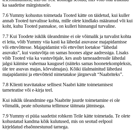
ka saadetise märgistusele.
7.6 Yummy kohustus toimetada Tooted kätte on täidetud, kui kuller
annab Tooted turvalisse kohta, mille olete kindlaks määranud või kui
koht, kuhu Tooted pannakse, on kulleri hinnangul turvaline.
7.7 Kui Toodete isiklik üleandmine ei ole võimalik ja turvalist kohta
ei leita, võib Yummy viia kasti ka lähedal asuvasse majapidamisse
või ettevõttesse. Majapidamist või ettevõtet loetakse “lähedal
asuvaks”, kui vastuvõtja on samas hoones algse aadressiga. Lisaks
võib Tooted viia ka vastuvõtjale, kes asub tarneaadressile lähedal
jalgsi käimise vahemaa kaugusel (näiteks samas hoonetekompleksis,
üle tee asuvas majas, kõrvalmajas). Kõiki ülalmainitud lähedasi
majapidamisi ja ettevõtteid nimetatakse järgnevalt “Naabriteks”.
7.8 Klienti teavitatakse sellisest Naabri kätte toimetamisest
tarneteatise või e-kirja teel.
Kui isiklik üleandmine ega Naabrite juurde toimetamine ei ole
võimalik, peate nõustuma tellimuse täitmata jätmisega.
7.9 Yummy ei püüa saadetist rohkem Teile kätte toimetada. Te olete
kohustatud kandma kõik kulutused, mis on seotud eelpool
kirjeldatud ebaõnnestunud tarnega.