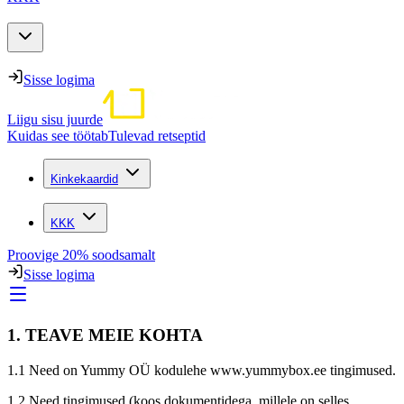
Sisse logima
Liigu sisu juurde
Kuidas see töötab
Tulevad retseptid
Kinkekaardid
KKK
Proovige 20% soodsamalt
Sisse logima
1. TEAVE MEIE KOHTA
1.1 Need on Yummy OÜ kodulehe www.yummybox.ee tingimused.
1.2 Need tingimused (koos dokumentidega, millele on selles