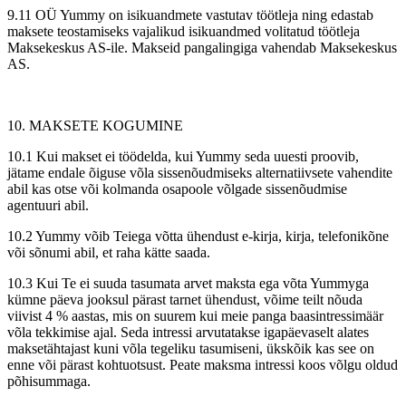
9.11 OÜ Yummy on isikuandmete vastutav töötleja ning edastab
maksete teostamiseks vajalikud isikuandmed volitatud töötleja
Maksekeskus AS-ile. Makseid pangalingiga vahendab Maksekeskus
AS.
10. MAKSETE KOGUMINE
10.1 Kui makset ei töödelda, kui Yummy seda uuesti proovib,
jätame endale õiguse võla sissenõudmiseks alternatiivsete vahendite
abil kas otse või kolmanda osapoole võlgade sissenõudmise
agentuuri abil.
10.2 Yummy võib Teiega võtta ühendust e-kirja, kirja, telefonikõne
või sõnumi abil, et raha kätte saada.
10.3 Kui Te ei suuda tasumata arvet maksta ega võta Yummyga
kümne päeva jooksul pärast tarnet ühendust, võime teilt nõuda
viivist 4 % aastas, mis on suurem kui meie panga baasintressimäär
võla tekkimise ajal. Seda intressi arvutatakse igapäevaselt alates
maksetähtajast kuni võla tegeliku tasumiseni, ükskõik kas see on
enne või pärast kohtuotsust. Peate maksma intressi koos võlgu oldud
põhisummaga.