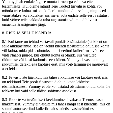
Yummy jätab endale õiguse muuta tarneaega eelneva ette
teatamisega. Kui oleme jätnud Teie Tooted turvalisse kohta või
mõnda teise kohta, mis on kullerile tundunud turvaline, ning need
varastatakse või rikutakse, siis me ei võta endale selle eest vastutust,
kuid võime teile pakkuda raha tagastamist või muud hüvitist
omaenda äranägemise järgi.
8. RISK JA SELLE KANDJA
8.1 Kui tarne on tehtud vastavalt punktis 8 sätestatule (s.t klient on
selle allkirjastanud, see on jäetud kliendi täpsustatud ohutusse kohta
või kohta, mida pidas ohutuks autoriseeritud kullerfirma, või see
viidi Naabri juurde, kui ohutut kohta ei olnud), siis vastutab
rikkumise või kasti kadumise eest klient. Yummy ei vastuta mingi
rikkumise, defekti ega kaotuse eest, mis võib tarnimisele järgnevalt
aset leida.
8.2 Te vastutate täielikult mis tahes rikkumise või kaotuse eest, mis
on tekkinud Teie poolt täpsustatud ohutu koha leidmise
ebamäärasusest. Yummy ei ole kohustatud otsustama ohutu koha üle
rohkem kui vaid selle üldise sobivuse aspektist.
8.3 Toodete vastuvõtmisest keeldumine ei vabasta Teenuse tasu
maksmisest. Yummy ei vastuta mis tahes kahju eest kliendile, mis on
seotud autoriseeritud kullerfirmalt saadetise vastuvõtmisest