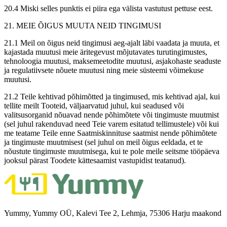
20.4 Miski selles punktis ei piira ega välista vastutust pettuse eest.
21. MEIE ÕIGUS MUUTA NEID TINGIMUSI
21.1 Meil on õigus neid tingimusi aeg-ajalt läbi vaadata ja muuta, et
kajastada muutusi meie äritegevust mõjutavates turutingimustes,
tehnoloogia muutusi, maksemeetodite muutusi, asjakohaste seaduste
ja regulatiivsete nõuete muutusi ning meie süsteemi võimekuse
muutusi.
21.2 Teile kehtivad põhimõtted ja tingimused, mis kehtivad ajal, kui
tellite meilt Tooteid, väljaarvatud juhul, kui seadused või
valitsusorganid nõuavad nende põhimõtete või tingimuste muutmist
(sel juhul rakenduvad need Teie varem esitatud tellimustele) või kui
me teatame Teile enne Saatmiskinnituse saatmist nende põhimõtete
ja tingimuste muutmisest (sel juhul on meil õigus eeldada, et te
nõustute tingimuste muutmisega, kui te pole meile seitsme tööpäeva
jooksul pärast Toodete kättesaamist vastupidist teatanud).
Yummy, Yummy OÜ, Kalevi Tee 2, Lehmja, 75306 Harju maakond