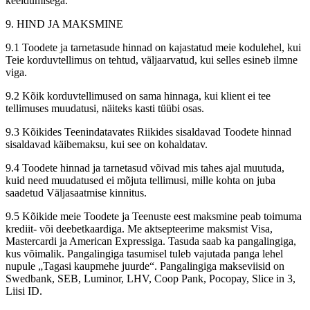
keeldumisega.
9. HIND JA MAKSMINE
9.1 Toodete ja tarnetasude hinnad on kajastatud meie kodulehel, kui
Teie korduvtellimus on tehtud, väljaarvatud, kui selles esineb ilmne
viga.
9.2 Kõik korduvtellimused on sama hinnaga, kui klient ei tee
tellimuses muudatusi, näiteks kasti tüübi osas.
9.3 Kõikides Teenindatavates Riikides sisaldavad Toodete hinnad
sisaldavad käibemaksu, kui see on kohaldatav.
9.4 Toodete hinnad ja tarnetasud võivad mis tahes ajal muutuda,
kuid need muudatused ei mõjuta tellimusi, mille kohta on juba
saadetud Väljasaatmise kinnitus.
9.5 Kõikide meie Toodete ja Teenuste eest maksmine peab toimuma
krediit- või deebetkaardiga. Me aktsepteerime maksmist Visa,
Mastercardi ja American Expressiga. Tasuda saab ka pangalingiga,
kus võimalik. Pangalingiga tasumisel tuleb vajutada panga lehel
nupule „Tagasi kaupmehe juurde“. Pangalingiga makseviisid on
Swedbank, SEB, Luminor, LHV, Coop Pank, Pocopay, Slice in 3,
Liisi ID.