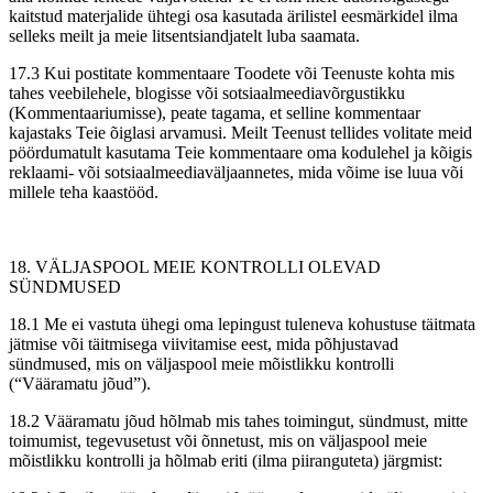
kaitstud materjalide ühtegi osa kasutada ärilistel eesmärkidel ilma
selleks meilt ja meie litsentsiandjatelt luba saamata.
17.3 Kui postitate kommentaare Toodete või Teenuste kohta mis
tahes veebilehele, blogisse või sotsiaalmeediavõrgustikku
(Kommentaariumisse), peate tagama, et selline kommentaar
kajastaks Teie õiglasi arvamusi. Meilt Teenust tellides volitate meid
pöördumatult kasutama Teie kommentaare oma kodulehel ja kõigis
reklaami- või sotsiaalmeediaväljaannetes, mida võime ise luua või
millele teha kaastööd.
18. VÄLJASPOOL MEIE KONTROLLI OLEVAD
SÜNDMUSED
18.1 Me ei vastuta ühegi oma lepingust tuleneva kohustuse täitmata
jätmise või täitmisega viivitamise eest, mida põhjustavad
sündmused, mis on väljaspool meie mõistlikku kontrolli
(“Vääramatu jõud”).
18.2 Vääramatu jõud hõlmab mis tahes toimingut, sündmust, mitte
toimumist, tegevusetust või õnnetust, mis on väljaspool meie
mõistlikku kontrolli ja hõlmab eriti (ilma piiranguteta) järgmist: