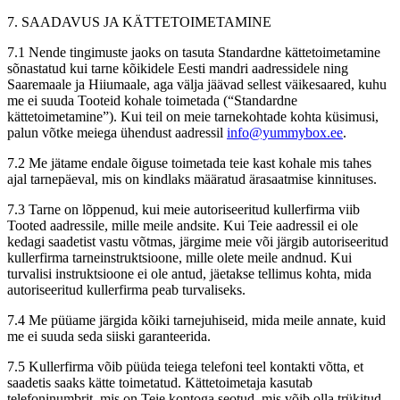
7. SAADAVUS JA KÄTTETOIMETAMINE
7.1 Nende tingimuste jaoks on tasuta Standardne kättetoimetamine
sõnastatud kui tarne kõikidele Eesti mandri aadressidele ning
Saaremaale ja Hiiumaale, aga välja jäävad sellest väikesaared, kuhu
me ei suuda Tooteid kohale toimetada (“Standardne
kättetoimetamine”). Kui teil on meie tarnekohtade kohta küsimusi,
palun võtke meiega ühendust aadressil
info@yummybox.ee
.
7.2 Me jätame endale õiguse toimetada teie kast kohale mis tahes
ajal tarnepäeval, mis on kindlaks määratud ärasaatmise kinnituses.
7.3 Tarne on lõppenud, kui meie autoriseeritud kullerfirma viib
Tooted aadressile, mille meile andsite. Kui Teie aadressil ei ole
kedagi saadetist vastu võtmas, järgime meie või järgib autoriseeritud
kullerfirma tarneinstruktsioone, mille olete meile andnud. Kui
turvalisi instruktsioone ei ole antud, jäetakse tellimus kohta, mida
autoriseeritud kullerfirma peab turvaliseks.
7.4 Me püüame järgida kõiki tarnejuhiseid, mida meile annate, kuid
me ei suuda seda siiski garanteerida.
7.5 Kullerfirma võib püüda teiega telefoni teel kontakti võtta, et
saadetis saaks kätte toimetatud. Kättetoimetaja kasutab
telefoninumbrit, mis on Teie kontoga seotud, mis võib olla trükitud