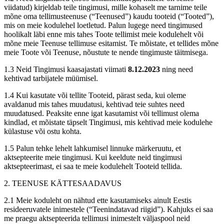
viidatud) kirjeldab teile tingimusi, mille kohaselt me tarnime teile
mõne oma tellimusteenuse (“Teenused”) kaudu tooteid (“Tooted”),
mis on meie kodulehel loetletud. Palun lugege need tingimused
hoolikalt läbi enne mis tahes Toote tellimist meie kodulehelt või
mõne meie Teenuse tellimuse esitamist. Te mõistate, et tellides mõne
meie Toote või Teenuse, nõustute te nende tingimuste täitmisega.
1.3 Neid Tingimusi kaasajastati viimati
8.12.2023
ning need
kehtivad tarbijatele müümisel.
1.4 Kui kasutate või tellite Tooteid, pärast seda, kui oleme
avaldanud mis tahes muudatusi, kehtivad teie suhtes need
muudatused. Peaksite enne igat kasutamist või tellimust olema
kindlad, et mõistate täpselt Tingimusi, mis kehtivad meie kodulehe
külastuse või ostu kohta.
1.5 Palun tehke lehelt lahkumisel linnuke märkeruutu, et
aktsepteerite meie tingimusi. Kui keeldute neid tingimusi
aktsepteerimast, ei saa te meie kodulehelt Tooteid tellida.
2. TEENUSE KÄTTESAADAVUS
2.1 Meie koduleht on nähtud ette kasutamiseks ainult Eestis
resideeruvatele inimestele (“Teenindatavad riigid”). Kahjuks ei saa
me praegu aktsepteerida tellimusi inimestelt väljaspool neid