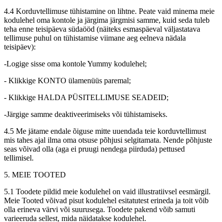
4.4 Korduvtellimuse tühistamine on lihtne. Peate vaid minema meie
kodulehel oma kontole ja järgima järgmisi samme, kuid seda tuleb
teha enne teisipäeva südaööd (näiteks esmaspäeval väljastatava
tellimuse puhul on tühistamise viimane aeg eelneva nädala
teisipäev):
-Logige sisse oma kontole Yummy kodulehel;
- Klikkige KONTO ülamenüüs paremal;
- Klikkige HALDA PÜSITELLIMUSE SEADEID;
-Järgige samme deaktiveerimiseks või tühistamiseks.
4.5 Me jätame endale õiguse mitte uuendada teie korduvtellimust
mis tahes ajal ilma oma otsuse põhjusi selgitamata. Nende põhjuste
seas võivad olla (aga ei pruugi nendega piirduda) pettused
tellimisel.
5. MEIE TOOTED
5.1 Toodete pildid meie kodulehel on vaid illustratiivsel eesmärgil.
Meie Tooted võivad pisut kodulehel esitatutest erineda ja toit võib
olla erineva värvi või suurusega. Toodete pakend võib samuti
varieeruda sellest, mida näidatakse kodulehel.