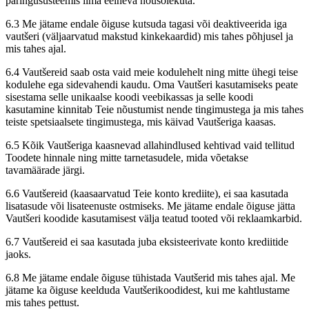
päringusüsteemis ilma eelneva nõusolekuta.
6.3 Me jätame endale õiguse kutsuda tagasi või deaktiveerida iga
vautšeri (väljaarvatud makstud kinkekaardid) mis tahes põhjusel ja
mis tahes ajal.
6.4 Vautšereid saab osta vaid meie kodulehelt ning mitte ühegi teise
kodulehe ega sidevahendi kaudu. Oma Vautšeri kasutamiseks peate
sisestama selle unikaalse koodi veebikassas ja selle koodi
kasutamine kinnitab Teie nõustumist nende tingimustega ja mis tahes
teiste spetsiaalsete tingimustega, mis käivad Vautšeriga kaasas.
6.5 Kõik Vautšeriga kaasnevad allahindlused kehtivad vaid tellitud
Toodete hinnale ning mitte tarnetasudele, mida võetakse
tavamäärade järgi.
6.6 Vautšereid (kaasaarvatud Teie konto krediite), ei saa kasutada
lisatasude või lisateenuste ostmiseks. Me jätame endale õiguse jätta
Vautšeri koodide kasutamisest välja teatud tooted või reklaamkarbid.
6.7 Vautšereid ei saa kasutada juba eksisteerivate konto krediitide
jaoks.
6.8 Me jätame endale õiguse tühistada Vautšerid mis tahes ajal. Me
jätame ka õiguse keelduda Vautšerikoodidest, kui me kahtlustame
mis tahes pettust.