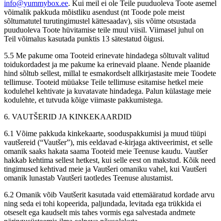
info@yummybox.ee
. Kui meil ei ole Teile puuduoleva Toote asemel
võimalik pakkuda mõistliku asendust (nt Toode pole meist
sõltumatutel turutingimustel kättesaadav), siis võime otsustada
puuduoleva Toote hüvitamise teile muul viisil. Viimasel juhul on
Teil võimalus kasutada punktis 13 sätestatud õigusi.
5.5 Me pakume oma Tooteid erinevate hindadega sõltuvalt valitud
toidukordadest ja me pakume ka erinevaid plaane. Nende plaanide
hind sõltub sellest, millal te esmakordselt allkirjastasite meie Toodete
tellimuse. Tooteid müüakse Teile tellimuse esitamise hetkel meie
kodulehel kehtivate ja kuvatavate hindadega. Palun külastage meie
kodulehte, et tutvuda kõige viimaste pakkumistega.
6. VAUTŠERID JA KINKEKAARDID
6.1 Võime pakkuda kinkekaarte, sooduspakkumisi ja muud tüüpi
vautšereid (“Vautšer”), mis eeldavad e-kirjaga aktiveerimist, et selle
omanik saaks hakata saama Tooteid meie Teenuse kaudu. Vautšer
hakkab kehtima sellest hetkest, kui selle eest on makstud. Kõik need
tingimused kehtivad meie ja Vautšeri omaniku vahel, kui Vautšeri
omanik lunastab Vautšeri taotledes Teenuse alustamist.
6.2 Omanik võib Vautšerit kasutada vaid ettemääratud kordade arvu
ning seda ei tohi kopeerida, paljundada, levitada ega trükkida ei
otseselt ega kaudselt mis tahes vormis ega salvestada andmete