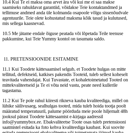
10.4 Kui Te ei maksa oma arvet ära või kui me ei saa makse
saamiseks rahuldavat garantiid, võidakse Teie kontaktandmed ja
tellimuse andmed anda üle kolmanda osapoole võlgu sissenõudvale
agentuurile. Teie olete kohustatud maksma kõik tasud ja kulutused,
mis sellega kaasnevad.
10.5 Me jätame endale õiguse peatada või lõpetada Teile teenuse
pakkumine, kui Teie Yummy kontol on tasumata saldo.
11. PRETENSIOONIDE ESITAMINE
11.1 Kui Toodete kättesaamisel selgub, et Toodete hulgas on mitte
tellitud, defektseid, katkises pakendis Tooteid, tuleb sellest koheselt
teavitada vahendajat. Kui Tuvastate, et kohaletoimetatud Tooted on
mittekvaliteetseid ja Te ei võta neid vastu, peate need kullerile
tagastama.
11.2 Kui Te pole rahul kiiresti rikneva kauba kvaliteediga, millel on
lühike säilivusaeg, sealhulgas tooted, mida tuleb hoida tootja poolt
määratud temperatuuril, palume pöörduda meie poole hiljemalt 48h
jooksul pärast Toodete kättesaamist e-kirjaga aadressil
info@yummybox.ee. Ebakvaliteetse Toote osas tuleb pretensiooni
saatmistel esitada ka foto kehva kvaliteediga kaubast. Kui soovite
esitada pretensiooni ebakvaliteetse või toimetamata jäänud kauba