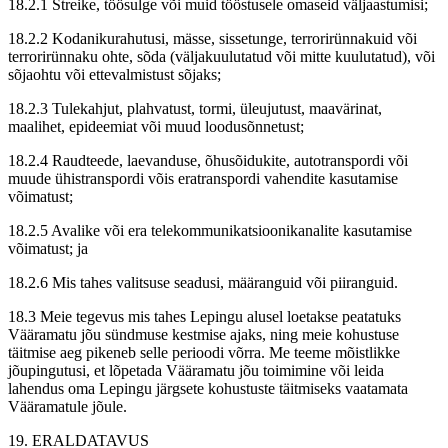
18.2.1 Streike, töösulge või muid tööstusele omaseid väljaastumisi;
18.2.2 Kodanikurahutusi, mässe, sissetunge, terrorirünnakuid või
terrorirünnaku ohte, sõda (väljakuulutatud või mitte kuulutatud), või
sõjaohtu või ettevalmistust sõjaks;
18.2.3 Tulekahjut, plahvatust, tormi, üleujutust, maavärinat,
maalihet, epideemiat või muud loodusõnnetust;
18.2.4 Raudteede, laevanduse, õhusõidukite, autotranspordi või
muude ühistranspordi võis eratranspordi vahendite kasutamise
võimatust;
18.2.5 Avalike või era telekommunikatsioonikanalite kasutamise
võimatust; ja
18.2.6 Mis tahes valitsuse seadusi, määranguid või piiranguid.
18.3 Meie tegevus mis tahes Lepingu alusel loetakse peatatuks
Vääramatu jõu sündmuse kestmise ajaks, ning meie kohustuse
täitmise aeg pikeneb selle perioodi võrra. Me teeme mõistlikke
jõupingutusi, et lõpetada Vääramatu jõu toimimine või leida
lahendus oma Lepingu järgsete kohustuste täitmiseks vaatamata
Vääramatule jõule.
19. ERALDATAVUS