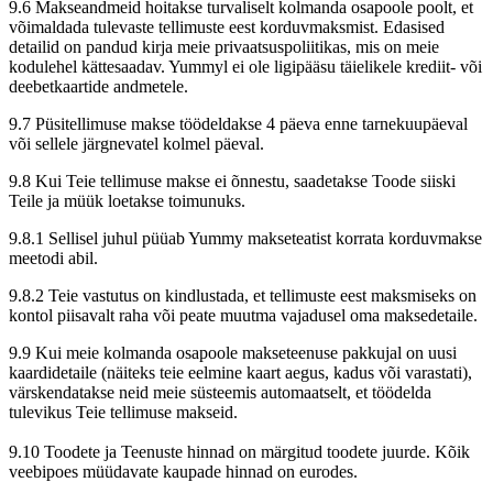
9.6 Makseandmeid hoitakse turvaliselt kolmanda osapoole poolt, et
võimaldada tulevaste tellimuste eest korduvmaksmist. Edasised
detailid on pandud kirja meie privaatsuspoliitikas, mis on meie
kodulehel kättesaadav. Yummyl ei ole ligipääsu täielikele krediit- või
deebetkaartide andmetele.
9.7 Püsitellimuse makse töödeldakse 4 päeva enne tarnekuupäeval
või sellele järgnevatel kolmel päeval.
9.8 Kui Teie tellimuse makse ei õnnestu, saadetakse Toode siiski
Teile ja müük loetakse toimunuks.
9.8.1 Sellisel juhul püüab Yummy makseteatist korrata korduvmakse
meetodi abil.
9.8.2 Teie vastutus on kindlustada, et tellimuste eest maksmiseks on
kontol piisavalt raha või peate muutma vajadusel oma maksedetaile.
9.9 Kui meie kolmanda osapoole makseteenuse pakkujal on uusi
kaardidetaile (näiteks teie eelmine kaart aegus, kadus või varastati),
värskendatakse neid meie süsteemis automaatselt, et töödelda
tulevikus Teie tellimuse makseid.
9.10 Toodete ja Teenuste hinnad on märgitud toodete juurde. Kõik
veebipoes müüdavate kaupade hinnad on eurodes.