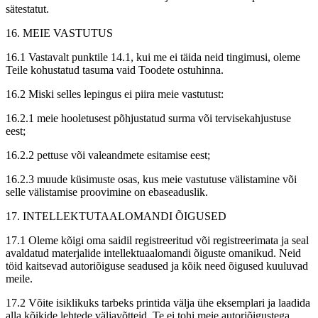
sätestatut.
16. MEIE VASTUTUS
16.1 Vastavalt punktile 14.1, kui me ei täida neid tingimusi, oleme
Teile kohustatud tasuma vaid Toodete ostuhinna.
16.2 Miski selles lepingus ei piira meie vastutust:
16.2.1 meie hooletusest põhjustatud surma või tervisekahjustuse
eest;
16.2.2 pettuse või valeandmete esitamise eest;
16.2.3 muude küsimuste osas, kus meie vastutuse välistamine või
selle välistamise proovimine on ebaseaduslik.
17. INTELLEKTUTAALOMANDI ÕIGUSED
17.1 Oleme kõigi oma saidil registreeritud või registreerimata ja seal
avaldatud materjalide intellektuaalomandi õiguste omanikud. Neid
töid kaitsevad autoriõiguse seadused ja kõik need õigused kuuluvad
meile.
17.2 Võite isiklikuks tarbeks printida välja ühe eksemplari ja laadida
alla kõikide lehtede väljavõtteid. Te ei tohi meie autoriõigustega