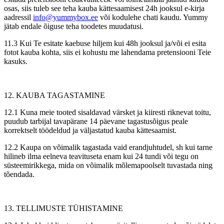
osas, siis tuleb see teha kauba kättesaamisest 24h jooksul e-kirja
aadressil
info@yummybox.ee
või kodulehe chati kaudu. Yummy
jätab endale õiguse teha toodetes muudatusi.
11.3 Kui Te esitate kaebuse hiljem kui 48h jooksul ja/või ei esita
fotot kauba kohta, siis ei kohustu me lahendama pretensiooni Teie
kasuks.
12. KAUBA TAGASTAMINE
12.1 Kuna meie tooted sisaldavad värsket ja kiiresti riknevat toitu,
puudub tarbijal tavapärane 14 päevane tagastusõigus peale
korrektselt töödeldud ja väljastatud kauba kättesaamist.
12.2 Kaupa on võimalik tagastada vaid erandjuhtudel, sh kui tarne
hilineb ilma eelneva teavituseta enam kui 24 tundi või tegu on
süsteemirikkega, mida on võimalik mõlemapoolselt tuvastada ning
tõendada.
13. TELLIMUSTE TÜHISTAMINE