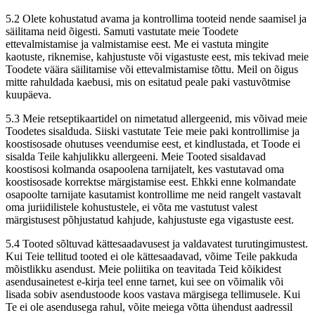
5.2 Olete kohustatud avama ja kontrollima tooteid nende saamisel ja
säilitama neid õigesti. Samuti vastutate meie Toodete
ettevalmistamise ja valmistamise eest. Me ei vastuta mingite
kaotuste, riknemise, kahjustuste või vigastuste eest, mis tekivad meie
Toodete väära säilitamise või ettevalmistamise tõttu. Meil on õigus
mitte rahuldada kaebusi, mis on esitatud peale paki vastuvõtmise
kuupäeva.
5.3 Meie retseptikaartidel on nimetatud allergeenid, mis võivad meie
Toodetes sisalduda. Siiski vastutate Teie meie paki kontrollimise ja
koostisosade ohutuses veendumise eest, et kindlustada, et Toode ei
sisalda Teile kahjulikku allergeeni. Meie Tooted sisaldavad
koostisosi kolmanda osapoolena tarnijatelt, kes vastutavad oma
koostisosade korrektse märgistamise eest. Ehkki enne kolmandate
osapoolte tarnijate kasutamist kontrollime me neid rangelt vastavalt
oma juriidilistele kohustustele, ei võta me vastutust valest
märgistusest põhjustatud kahjude, kahjustuste ega vigastuste eest.
5.4 Tooted sõltuvad kättesaadavusest ja valdavatest turutingimustest.
Kui Teie tellitud tooted ei ole kättesaadavad, võime Teile pakkuda
mõistlikku asendust. Meie poliitika on teavitada Teid kõikidest
asendusainetest e-kirja teel enne tarnet, kui see on võimalik või
lisada sobiv asendustoode koos vastava märgisega tellimusele. Kui
Te ei ole asendusega rahul, võite meiega võtta ühendust aadressil