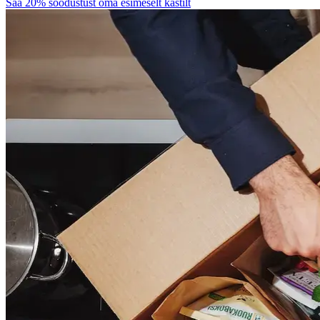
Saa 20% soodustust oma esimeselt kastilt