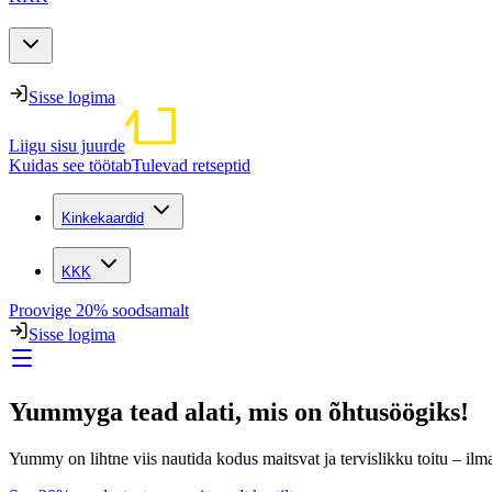
Sisse logima
Liigu sisu juurde
Kuidas see töötab
Tulevad retseptid
Kinkekaardid
KKK
Proovige 20% soodsamalt
Sisse logima
Yummyga tead alati, mis on õhtusöögiks!
Yummy on lihtne viis nautida kodus maitsvat ja tervislikku toitu – ilm