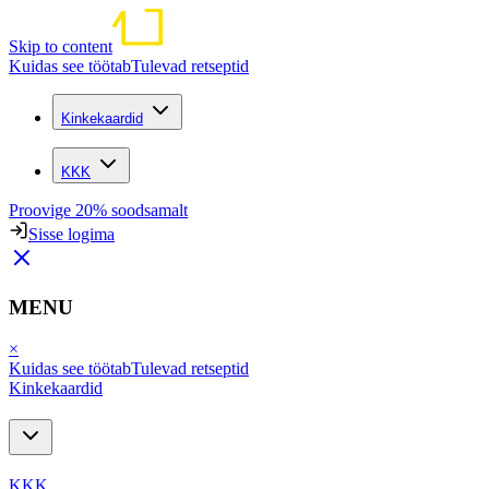
Skip to content
Kuidas see töötab
Tulevad retseptid
Kinkekaardid
KKK
Proovige 20% soodsamalt
Sisse logima
MENU
×
Kuidas see töötab
Tulevad retseptid
Kinkekaardid
KKK