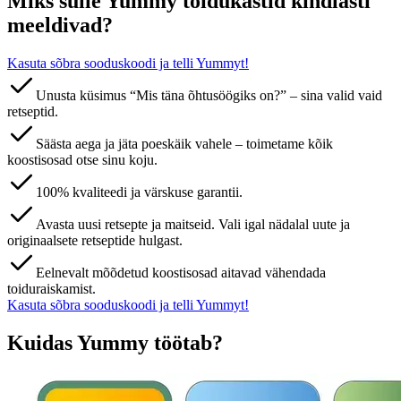
Miks sulle Yummy toidukastid kindlasti
meeldivad?
Kasuta sõbra sooduskoodi ja telli Yummyt!
Unusta küsimus “Mis täna õhtusöögiks on?” – sina valid vaid
retseptid.
Säästa aega ja jäta poeskäik vahele – toimetame kõik
koostisosad otse sinu koju.
100% kvaliteedi ja värskuse garantii.
Avasta uusi retsepte ja maitseid. Vali igal nädalal uute ja
originaalsete retseptide hulgast.
Eelnevalt mõõdetud koostisosad aitavad vähendada
toiduraiskamist.
Kasuta sõbra sooduskoodi ja telli Yummyt!
Kuidas Yummy töötab?