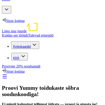
Sisse logima
Liigu sisu juurde
Kuidas see töötab
Tulevad retseptid
Kinkekaardid
KKK
Proovige 20% soodsamalt
Sisse logima
Proovi Yummy toidukaste sõbra
sooduskoodiga!
Ei mingit kohustust tellimust jätkata — proovi ja otsusta ise!