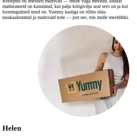
Retseptid on imeliselt maitsvad — mulle väga meeldib, kuidas
maitseaineid on kasutatud, kui palju köögivilju seal sees on ja kui
loomingulised need on. Yummy kastiga on rõõm süüa
tasakaalustatud ja maitsvaid toite — just see, mis mulle meeldibki.
Helen