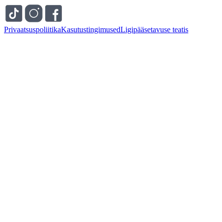
Privaatsuspoliitika
Kasutustingimused
Ligipääsetavuse teatis