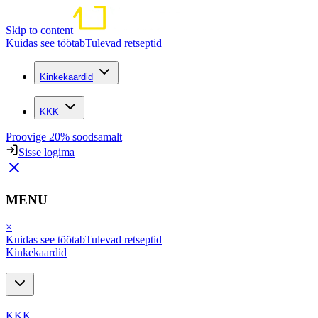
Skip to content
Kuidas see töötab
Tulevad retseptid
Kinkekaardid
KKK
Proovige 20% soodsamalt
Sisse logima
MENU
×
Kuidas see töötab
Tulevad retseptid
Kinkekaardid
KKK