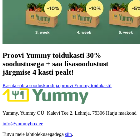
Proovi Yummy toidukasti 30%
soodustusega + saa lisasoodustust
järgmise 4 kasti pealt!
Kasuta sõbra sooduskoodi ja proovi Yummy toidukasti!
Yummy, Yummy OÜ, Kalevi Tee 2, Lehmja, 75306 Harju maakond
info@yummybox.ee
Tutvu meie lahtiolekuaegadega
siin
.