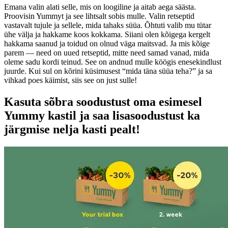
Emana valin alati selle, mis on loogiline ja aitab aega säästa.
Proovisin Yummyt ja see lihtsalt sobis mulle. Valin retseptid
vastavalt tujule ja sellele, mida tahaks süüa. Õhtuti valib mu tütar
ühe välja ja hakkame koos kokkama. Siiani olen kõigega kergelt
hakkama saanud ja toidud on olnud väga maitsvad. Ja mis kõige
parem — need on uued retseptid, mitte need samad vanad, mida
oleme sadu kordi teinud. See on andnud mulle köögis enesekindlust
juurde. Kui sul on kõrini küsimusest “mida täna süüa teha?” ja sa
vihkad poes käimist, siis see on just sulle!
Kasuta sõbra soodustust oma esimesel
Yummy kastil ja saa lisasoodustust ka
järgmise nelja kasti pealt!