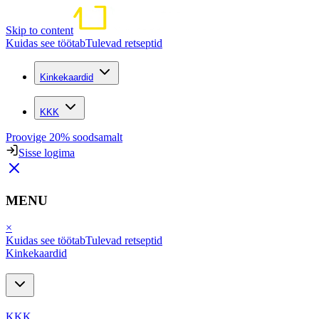
Skip to content
Kuidas see töötab
Tulevad retseptid
Kinkekaardid
KKK
Proovige 20% soodsamalt
Sisse logima
MENU
×
Kuidas see töötab
Tulevad retseptid
Kinkekaardid
KKK