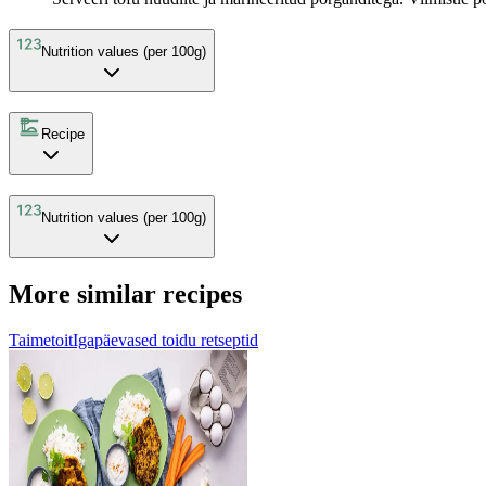
Nutrition values (per 100g)
Recipe
Nutrition values (per 100g)
More similar recipes
Taimetoit
Igapäevased toidu retseptid