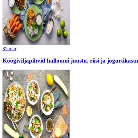
35
min
Köögiviljapihvid halloumi juustu, riisi ja jogurtikas