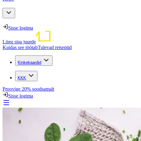
Sisse logima
Liigu sisu juurde
Kuidas see töötab
Tulevad retseptid
Kinkekaardid
KKK
Proovige 20% soodsamalt
Sisse logima