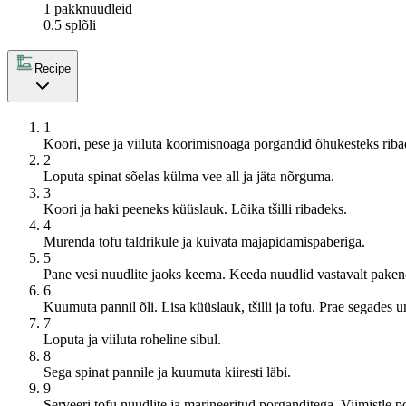
1 pakk
nuudleid
0.5 spl
õli
Recipe
1
Koori, pese ja viiluta koorimisnoaga porgandid õhukesteks ribade
2
Loputa spinat sõelas külma vee all ja jäta nõrguma.
3
Koori ja haki peeneks küüslauk. Lõika tšilli ribadeks.
4
Murenda tofu taldrikule ja kuivata majapidamispaberiga.
5
Pane vesi nuudlite jaoks keema. Keeda nuudlid vastavalt pakendi
6
Kuumuta pannil õli. Lisa küüslauk, tšilli ja tofu. Prae segades u
7
Loputa ja viiluta roheline sibul.
8
Sega spinat pannile ja kuumuta kiiresti läbi.
9
Serveeri tofu nuudlite ja marineeritud porganditega. Viimistle po