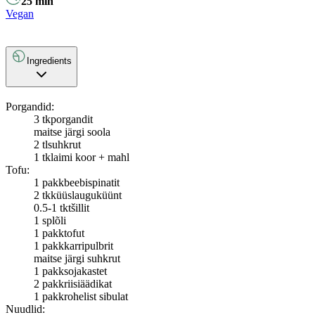
25
min
Vegan
Ingredients
Porgandid:
3 tk
porgandit
maitse järgi soola
2 tl
suhkrut
1 tk
laimi koor + mahl
Tofu:
1 pakk
beebispinatit
2 tk
küüslauguküünt
0.5-1 tk
tšillit
1 spl
õli
1 pakk
tofut
1 pakk
karripulbrit
maitse järgi suhkrut
1 pakk
sojakastet
2 pakk
riisiäädikat
1 pakk
rohelist sibulat
Nuudlid: