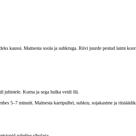
ks kaussi. Maitsesta soola ja suhkruga. Riivi juurde pestud laimi koor 
 juhistele. Kurna ja sega hulka veidi õli.
mbes 5–7 minutit. Maitsesta karripulbri, suhkru, sojakastme ja riisiäädi
rtsjonid rohelise sibulaga.