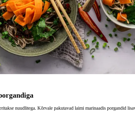
 porgandiga
itakse nuudlitega. Kõrvale pakutavad laimi marinaadis porgandid lisava