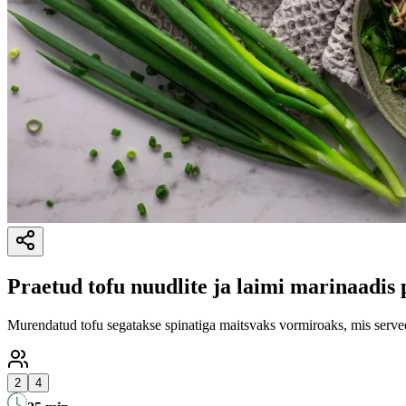
Praetud tofu nuudlite ja laimi marinaadis
Murendatud tofu segatakse spinatiga maitsvaks vormiroaks, mis serveer
2
4