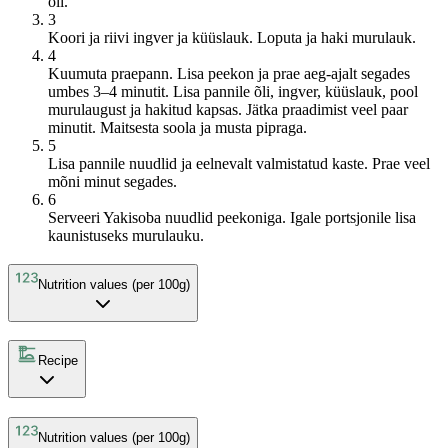
õli.
3
Koori ja riivi ingver ja küüslauk. Loputa ja haki murulauk.
4
Kuumuta praepann. Lisa peekon ja prae aeg-ajalt segades
umbes 3–4 minutit. Lisa pannile õli, ingver, küüslauk, pool
murulaugust ja hakitud kapsas. Jätka praadimist veel paar
minutit. Maitsesta soola ja musta pipraga.
5
Lisa pannile nuudlid ja eelnevalt valmistatud kaste. Prae veel
mõni minut segades.
6
Serveeri Yakisoba nuudlid peekoniga. Igale portsjonile lisa
kaunistuseks murulauku.
Nutrition values (per 100g)
Recipe
Nutrition values (per 100g)