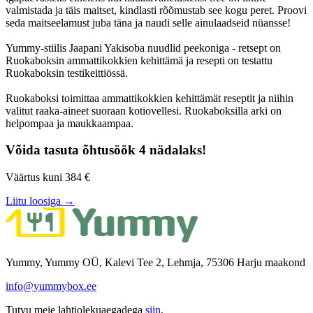
valmistada ja täis maitset, kindlasti rõõmustab see kogu peret. Proovi
seda maitseelamust juba täna ja naudi selle ainulaadseid nüansse!
Yummy-stiilis Jaapani Yakisoba nuudlid peekoniga - retsept on
Ruokaboksin ammattikokkien kehittämä ja resepti on testattu
Ruokaboksin testikeittiössä.
Ruokaboksi toimittaa ammattikokkien kehittämät reseptit ja niihin
valitut raaka-aineet suoraan kotiovellesi. Ruokaboksilla arki on
helpompaa ja maukkaampaa.
Võida tasuta õhtusöök 4 nädalaks!
Väärtus kuni 384 €
Liitu loosiga →
Yummy, Yummy OÜ, Kalevi Tee 2, Lehmja, 75306 Harju maakond
info@yummybox.ee
Tutvu meie lahtiolekuaegadega
siin
.