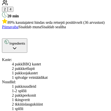
2
4
20
min
89% kasutajatest hindas seda retsepti positiivselt (36 arvustust)
Piimavaba
Sisaldab muna
Sisaldab sealiha
Ingredients
Kaste:
4 pakk
BBQ kastet
2 pakk
ketšupit
1 pakk
sojakastet
1 spl
valge veiniäädikat
Nuudlid:
1 pakk
nuudleid
1-2 spl
õli
2 pakk
peekonit
1 tk
ingverit
2 tk
küüslauguküünt
1 spl
õli