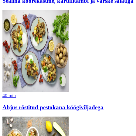
Sealiha koorekastme, kartulitambi ja värske salatiga
40
min
Ahjus röstitud pestokana köögiviljadega