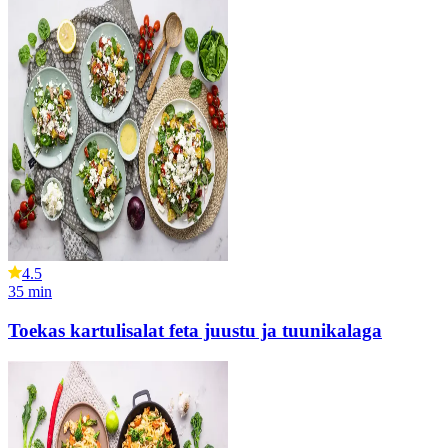
4.5
35
min
Toekas kartulisalat feta juustu ja tuunikalaga