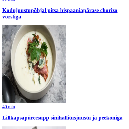
Kodujuustupõhjal pitsa hispaaniapärase chorizo
vorstiga
40
min
Lillkapsapüreesupp sinihallitusjuustu ja peekoniga