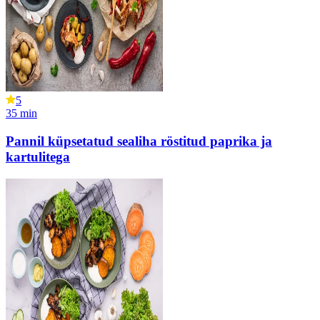
5
35
min
Pannil küpsetatud sealiha röstitud paprika ja
kartulitega