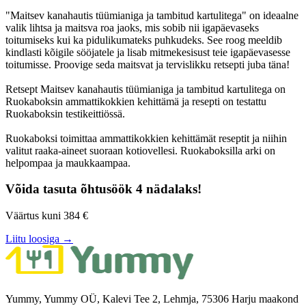
"Maitsev kanahautis tüümianiga ja tambitud kartulitega" on ideaalne
valik lihtsa ja maitsva roa jaoks, mis sobib nii igapäevaseks
toitumiseks kui ka pidulikumateks puhkudeks. See roog meeldib
kindlasti kõigile sööjatele ja lisab mitmekesisust teie igapäevasesse
toitumisse. Proovige seda maitsvat ja tervislikku retsepti juba täna!
Retsept Maitsev kanahautis tüümianiga ja tambitud kartulitega on
Ruokaboksin ammattikokkien kehittämä ja resepti on testattu
Ruokaboksin testikeittiössä.
Ruokaboksi toimittaa ammattikokkien kehittämät reseptit ja niihin
valitut raaka-aineet suoraan kotiovellesi. Ruokaboksilla arki on
helpompaa ja maukkaampaa.
Võida tasuta õhtusöök 4 nädalaks!
Väärtus kuni 384 €
Liitu loosiga →
Yummy, Yummy OÜ, Kalevi Tee 2, Lehmja, 75306 Harju maakond