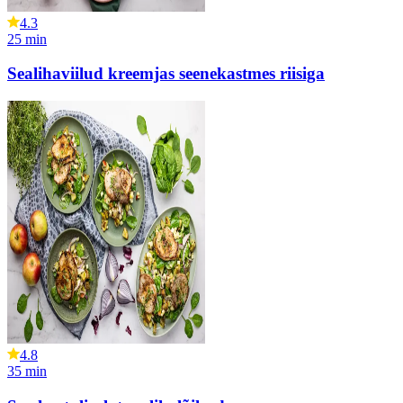
4.3
25
min
Sealihaviilud kreemjas seenekastmes riisiga
4.8
35
min