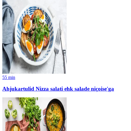
55
min
Ahjukartulid Nizza salati ehk salade niçoise'ga