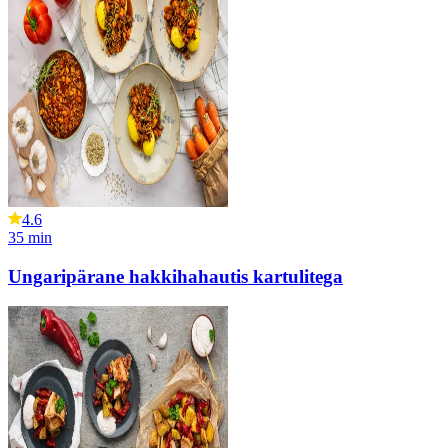
4.6
35
min
Ungaripärane hakkihahautis kartulitega