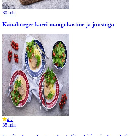
30
min
Kanaburger karri-mangokastme ja juustuga
4.7
35
min