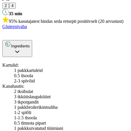
2
4
35
min
95% kasutajatest hindas seda retsepti positiivselt (20 arvustust)
Gluteenivaba
Ingredients
Kartulid:
1 pakk
kartuleid
0.5 tl
soola
2-3 spl
võid
Kanahautis:
2 tk
sibulat
3 tk
küüslauguküünt
3 tk
porgandit
1 pakk
broilerikintsuliha
1-2 spl
õli
1-1.5 tl
soola
0.5 tl
musta pipart
1 pakk
kuivatatud tüümiani