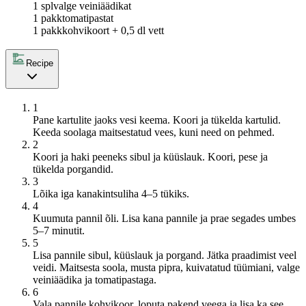
1 spl
valge veiniäädikat
1 pakk
tomatipastat
1 pakk
kohvikoort + 0,5 dl vett
Recipe
1
Pane kartulite jaoks vesi keema. Koori ja tükelda kartulid.
Keeda soolaga maitsestatud vees, kuni need on pehmed.
2
Koori ja haki peeneks sibul ja küüslauk. Koori, pese ja
tükelda porgandid.
3
Lõika iga kanakintsuliha 4–5 tükiks.
4
Kuumuta pannil õli. Lisa kana pannile ja prae segades umbes
5–7 minutit.
5
Lisa pannile sibul, küüslauk ja porgand. Jätka praadimist veel
veidi. Maitsesta soola, musta pipra, kuivatatud tüümiani, valge
veiniäädika ja tomatipastaga.
6
Vala pannile kohvikoor, loputa pakend veega ja lisa ka see