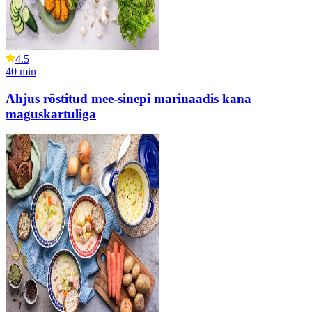
4.5
40
min
Ahjus röstitud mee-sinepi marinaadis kana
maguskartuliga