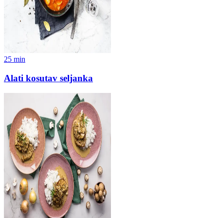
25
min
Alati kosutav seljanka