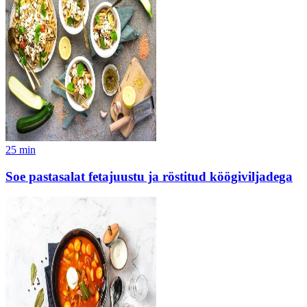
25
min
Soe pastasalat fetajuustu ja röstitud köögiviljadega