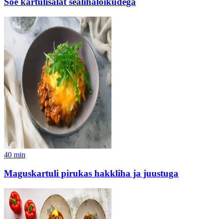
Soe kartulisalat sealihalõikudega
40
min
Maguskartuli pirukas hakkliha ja juustuga