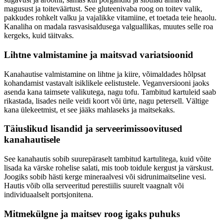
magusust ja toiteväärtust. See gluteenivaba roog on toitev valik,
pakkudes rohkelt valku ja vajalikke vitamiine, et toetada teie heaolu.
Kanaliha on madala rasvasisaldusega valguallikas, muutes selle roa
kergeks, kuid täitvaks.
Lihtne valmistamine ja maitsvad variatsioonid
Kanahautise valmistamine on lihtne ja kiire, võimaldades hõlpsat
kohandamist vastavalt isiklikele eelistustele. Veganversiooni jaoks
asenda kana taimsete valikutega, nagu tofu. Tambitud kartuleid saab
rikastada, lisades neile veidi koort või ürte, nagu petersell. Vältige
kana ülekeetmist, et see jääks mahlaseks ja maitsekaks.
Täiuslikud lisandid ja serveerimissoovitused
kanahautisele
See kanahautis sobib suurepäraselt tambitud kartulitega, kuid võite
lisada ka värske rohelise salati, mis toob toidule kergust ja värskust.
Joogiks sobib hästi kerge mineraalvesi või sidrunimaitseline vesi.
Hautis võib olla serveeritud perestiilis suurelt vaagnalt või
individuaalselt portsjonitena.
Mitmekülgne ja maitsev roog igaks puhuks