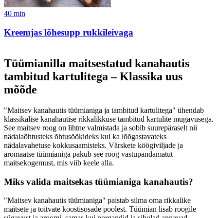
40
min
Kreemjas lõhesupp rukkileivaga
Tüümianilla maitsestatud kanahautis
tambitud kartulitega – Klassika uus
mõõde
"Maitsev kanahautis tüümianiga ja tambitud kartulitega" ühendab
klassikalise kanahautise rikkalikkuse tambitud kartulite mugavusega.
See maitsev roog on lihtne valmistada ja sobib suurepäraselt nii
nädalaõhtusteks õhtusöökideks kui ka lõõgastavateks
nädalavahetuse kokkusaamisteks. Värskete köögiviljade ja
aromaatse tüümianiga pakub see roog vastupandamatut
maitsekogemust, mis viib keele alla.
Miks valida maitsekas tüümianiga kanahautis?
"Maitsev kanahautis tüümianiga" paistab silma oma rikkalike
maitsete ja toitvate koostisosade poolest. Tüümian lisab roogile
sügavust ja aroomi, samas kui porgandid ja sibulad annavad