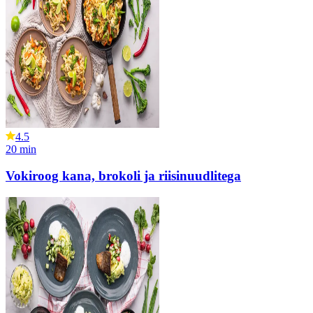
4.5
20
min
Vokiroog kana, brokoli ja riisinuudlitega