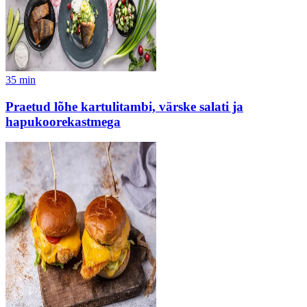
35
min
Praetud lõhe kartulitambi, värske salati ja
hapukoorekastmega