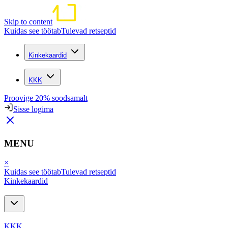
Skip to content
Kuidas see töötab
Tulevad retseptid
Kinkekaardid
KKK
Proovige 20% soodsamalt
Sisse logima
MENU
×
Kuidas see töötab
Tulevad retseptid
Kinkekaardid
KKK