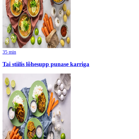
35
min
Tai stiilis lõhesupp punase karriga