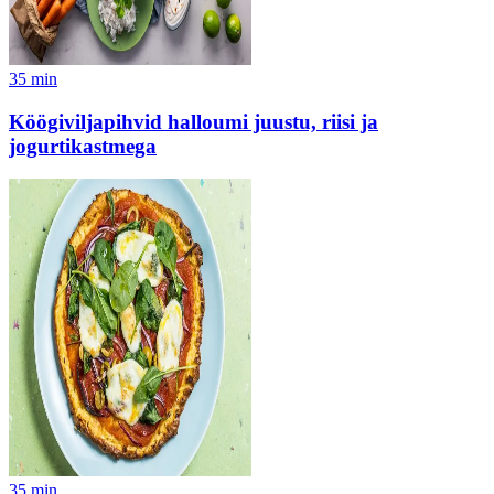
35
min
Köögiviljapihvid halloumi juustu, riisi ja
jogurtikastmega
35
min