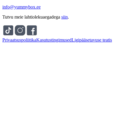
info@yummybox.ee
Tutvu meie lahtiolekuaegadega
siin
.
Privaatsuspoliitika
Kasutustingimused
Ligipääsetavuse teatis