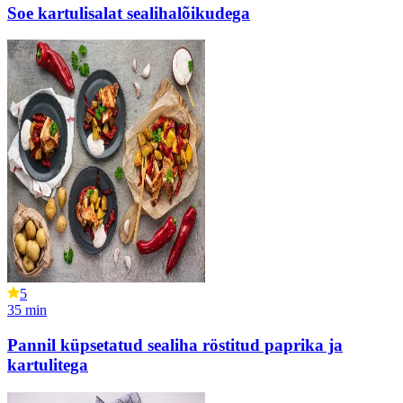
Soe kartulisalat sealihalõikudega
5
35
min
Pannil küpsetatud sealiha röstitud paprika ja
kartulitega