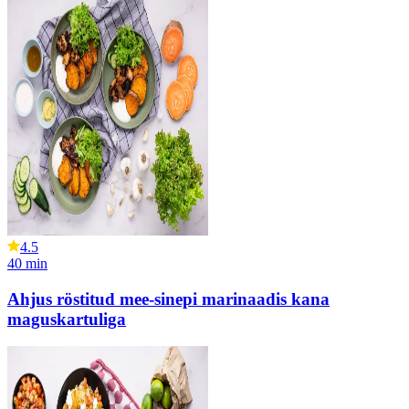
4.5
40
min
Ahjus röstitud mee-sinepi marinaadis kana
maguskartuliga