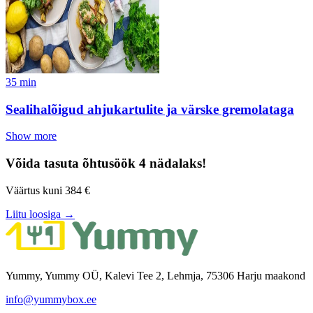
35
min
Sealihalõigud ahjukartulite ja värske gremolataga
Show more
Võida tasuta õhtusöök 4 nädalaks!
Väärtus kuni 384 €
Liitu loosiga →
Yummy, Yummy OÜ, Kalevi Tee 2, Lehmja, 75306 Harju maakond
info@yummybox.ee