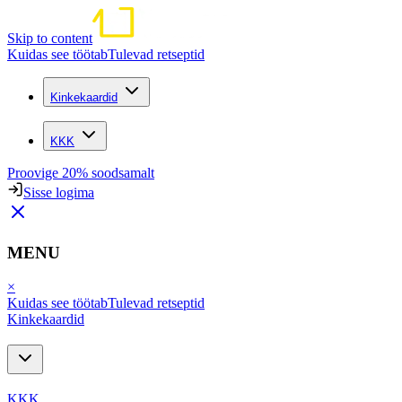
Skip to content
Kuidas see töötab
Tulevad retseptid
Kinkekaardid
KKK
Proovige 20% soodsamalt
Sisse logima
MENU
×
Kuidas see töötab
Tulevad retseptid
Kinkekaardid
KKK