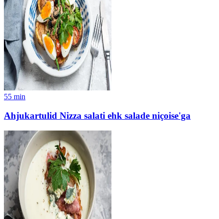
55
min
Ahjukartulid Nizza salati ehk salade niçoise'ga