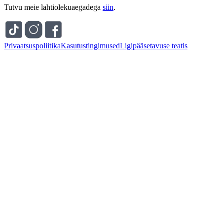
Tutvu meie lahtiolekuaegadega
siin
.
Privaatsuspoliitika
Kasutustingimused
Ligipääsetavuse teatis