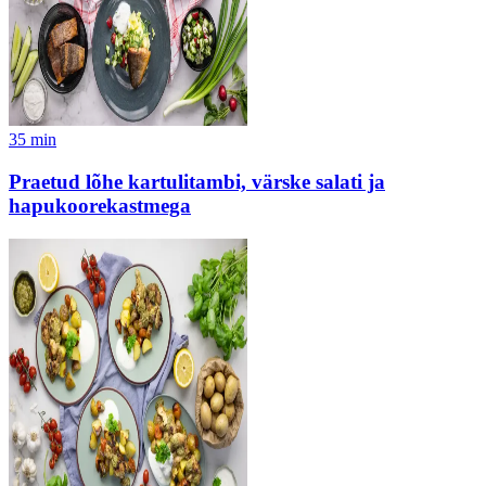
35
min
Praetud lõhe kartulitambi, värske salati ja
hapukoorekastmega