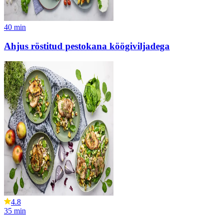
40
min
Ahjus röstitud pestokana köögiviljadega
4.8
35
min