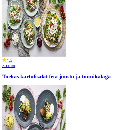
4.5
35
min
Toekas kartulisalat feta juustu ja tuunikalaga