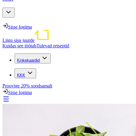
Sisse logima
Liigu sisu juurde
Kuidas see töötab
Tulevad retseptid
Kinkekaardid
KKK
Proovige 20% soodsamalt
Sisse logima