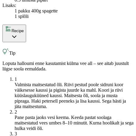
Lisaks:
1 pakk
u 400g spagette
1 spl
õli
Recipe
Tip
Loputa halloumi enne kasutamist külma vee all – see aitab juustult
liigse soola eemaldada.
1
Valmista maitsestatud õli. Riivi pestud poole sidruni koor
väikesesse kaussi ja pigista juurde ka mahl. Koori ja riivi
küüslauguküüned kaussi. Maitsesta õli, soola ja musta
pipraga. Haki petersell peeneks ja lisa kaussi. Sega hästi ja
jäta maitsestuma.
2
Pane pasta jaoks vesi keema. Keeda pastat soolaga
maitsestatud vees umbes 8–10 minutit. Kurna hoolikalt ja sega
hulka veidi õli.
3