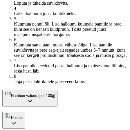
Loputa ja tükelda suvikõrvits.
4
Lõika halloumi juust kuubikuteks.
5
Kuumuta pannil õli. Lisa halloumi kuumale pannile ja prae,
kuni see on kenasti kuldpruun. Tõsta praetud juust
majapidamispaberile nõrguma.
6
Kuumuta sama pann uuesti vähese õliga. Lisa pannile
suvikõrvits ja prae aeg-ajalt segades umbes 5–7 minutit, kuni
see on kergelt pruunistunud. Maitsesta soola ja musta pipraga.
7
Lisa pannile keedetud pasta, halloumi ja maitsestatud õli ning
sega hästi läbi.
8
Jaga pasta taldrikutele ja serveeri kohe.
Nutrition values (per 100g)
Recipe