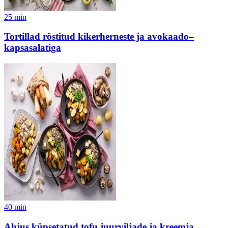
25
min
Tortillad röstitud kikerherneste ja avokaado–
kapsasalatiga
40
min
Ahjus küpsetatud tofu juurviljade ja kreemja