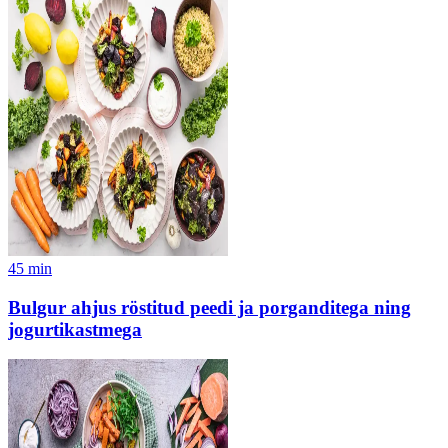
45
min
Bulgur ahjus röstitud peedi ja porganditega ning
jogurtikastmega