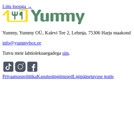
Liitu loosiga →
Yummy, Yummy OÜ, Kalevi Tee 2, Lehmja, 75306 Harju maakond
info@yummybox.ee
Tutvu meie lahtiolekuaegadega
siin
.
Privaatsuspoliitika
Kasutustingimused
Ligipääsetavuse teatis