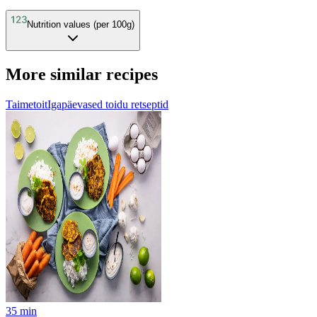
Nutrition values (per 100g)
More similar recipes
Taimetoit
Igapäevased toidu retseptid
35
min