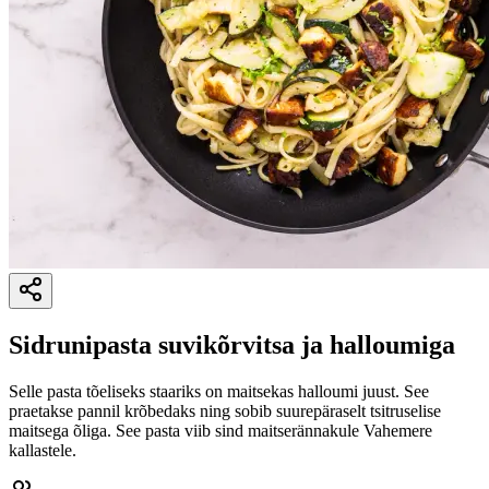
Sidrunipasta suvikõrvitsa ja halloumiga
Selle pasta tõeliseks staariks on maitsekas halloumi juust. See
praetakse pannil krõbedaks ning sobib suurepäraselt tsitruselise
maitsega õliga. See pasta viib sind maitserännakule Vahemere
kallastele.