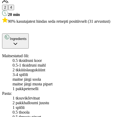
2
4
20
min
90% kasutajatest hindas seda retsepti positiivselt (31 arvustust)
Ingredients
Maitsestatud õli:
0.5 tk
sidruni koor
0.5-1 tk
sidruni mahl
2 tk
küüslauguküünt
3-4 spl
õli
maitse järgi soola
maitse järgi musta pipart
1 pakk
peterselli
Pasta:
1 tk
suvikõrvitsat
2 pakk
halloumi juustu
1 spl
õli
0.5 tl
soola
0.5 tl
musta pipart