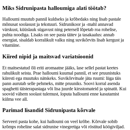
Miks Sidrunipasta halloumiga alati töötab?
Halloumi muutub pannil kuldseks ja krõbedaks ning lisab pastale
mõnusat soolasust ja tekstuuri. Sidrunikoor ja -mahl annavad
värskust, küüslauk sügavust ning petersell lõpetab roa rohelise,
puhta noodiga. Lisaks on see pasta täitev ja tasakaalus: annab
energiat, sisaldab korralikult valku ning suvikõrvits lisab kergust ja
vitamiine.
Kiired nipid ja maitsvad variatsioonid
Et maitsestatud õli eriti aromaatne jääks, lase sellel pastat keetes
rahulikult seista. Prae halloumi kuumal pannil, et see pruunistuks
kiiresti ega muutuks nätskeks. Suvikõrvitsale jäta ruumi: liiga täis
pann aurutab selle pehmeks, mitte pruuniks. Soovi korral asenda
spaghetti täisterapastaga või lisa juurde kirsstomateid ja spinatit. Kui
soovid vähem soolast tulemust, loputa halloumi enne kasutamist
külma vee all.
Parimad lisandid Sidrunipasta kõrvale
Serveeri pasta kohe, kui halloumi on veel krõbe. Kõrvale sobib
krõmps roheline salat sidrunise vinegretiga või röstitud köögiviljad.