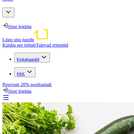
Sisse logima
Liigu sisu juurde
Kuidas see töötab
Tulevad retseptid
Kinkekaardid
KKK
Proovige 20% soodsamalt
Sisse logima