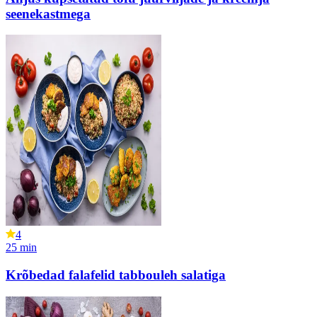
seenekastmega
4
25
min
Krõbedad falafelid tabbouleh salatiga