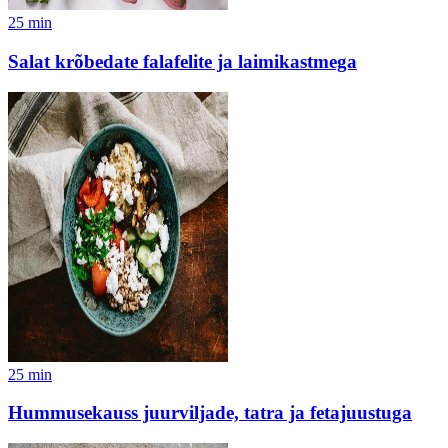
25
min
Salat krõbedate falafelite ja laimikastmega
25
min
Hummusekauss juurviljade, tatra ja fetajuustuga