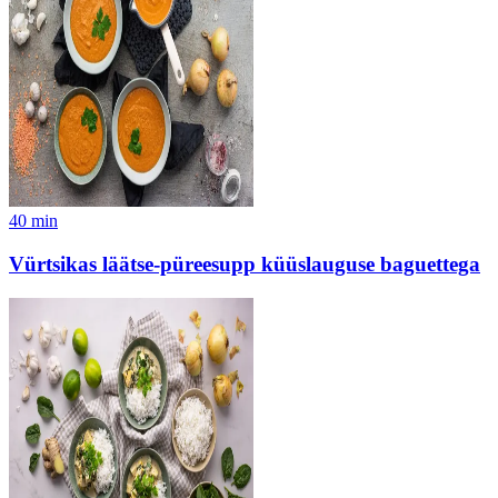
40
min
Vürtsikas läätse-püreesupp küüslauguse baguettega