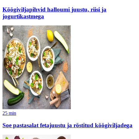
Köögiviljapihvid halloumi juustu, riisi ja
jogurtikastmega
25
min
Soe pastasalat fetajuustu ja röstitud köögiviljadega