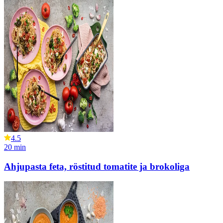
4.5
20
min
Ahjupasta feta, röstitud tomatite ja brokoliga