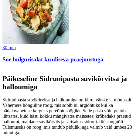
30
min
Soe bulgurisalat krudiseva praejuustuga
Päikeseline Sidrunipasta suvikõrvitsa ja
halloumiga
Sidrunipasta suvikõrvitsa ja halloumiga on kiire, värske ja mõnusalt
Vahemere hõnguline roog, mis sobib nii argiõhtuks kui ka
nädalavahetuse kergeks pereõhtusöögiks. Selle pasta võlu peitub
lihtsates, kuid hästi kokku mängivates maitsetes: krõbedaks praetud
halloumi, mahlane suvikõrvits ja särtsakas sidruni-küüslauguõli.
Tulemuseks on roog, mis tundub pidulik, aga valmib vaid umbes 20
minutiga.