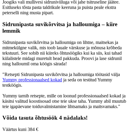
Joogiks vali mullivesi sidruniviiluga või jahe tsitruseline jäätee.
Esitluseks tõsta pasta taldrikule keeruna ja puista peale ekstra
peterselli ning musta pipart.
Sidrunipasta suvikõrvitsa ja halloumiga – kiire
lemmik
Sidrunipasta suvikõrvitsa ja halloumiga on lihtne, maitsekas ja
mitmekülgne valik, mis toob lauale värskuse ja mõnusa krõbeda
tekstuuri. See sobib nii kiireks õhtusöögiks kui ka siis, kui tahad
külalistele midagi muretult head pakkuda. Proovi ja lase sidrunil
ning halloumil oma köögis särada!
"Retsepti Sidrunipasta suvikõrvitsa ja halloumiga töötasid välja
Yummy professionaalsed kokad
ja seda on testitud Yummy
testköögis.
Yummy tarnib retsepte, mille on loonud professionaalsed kokad ja
käsitsi valitud koostisosad otse teie ukse taha. Yummy abil muutub
teie igapäevane toiduvalmistamine lihtsamaks ja maitsvamaks."
Võida tasuta õhtusöök 4 nädalaks!
Väärtus kuni 384 €