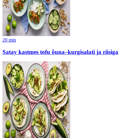
20
min
Satay kastmes tofu õuna–kurgisalati ja riisiga