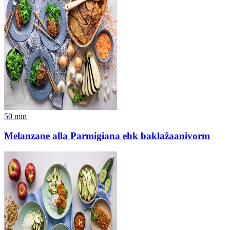
50
min
Melanzane alla Parmigiana ehk baklažaanivorm