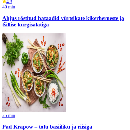
4.3
40
min
Ahjus röstitud bataadid vürtsikate kikerherneste ja
tšillise kurgisalatiga
25
min
Pad Krapow – tofu basiiliku ja riisiga