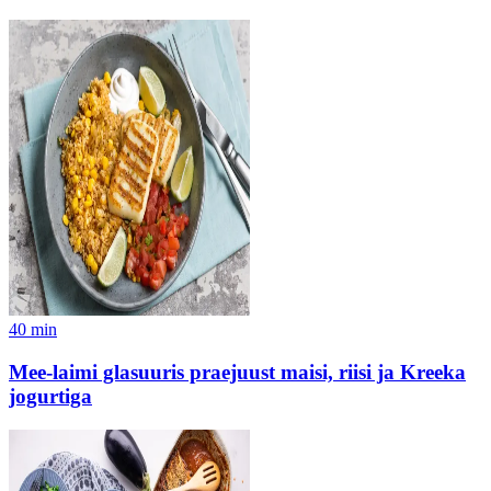
40
min
Mee-laimi glasuuris praejuust maisi, riisi ja Kreeka
jogurtiga