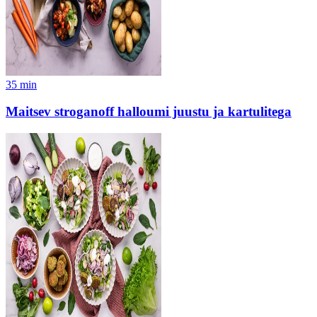
35
min
Maitsev stroganoff halloumi juustu ja kartulitega