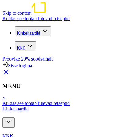
Skip to content
Kuidas see töötab
Tulevad retseptid
Kinkekaardid
KKK
Proovige 20% soodsamalt
Sisse logima
MENU
×
Kuidas see töötab
Tulevad retseptid
Kinkekaardid
KKK