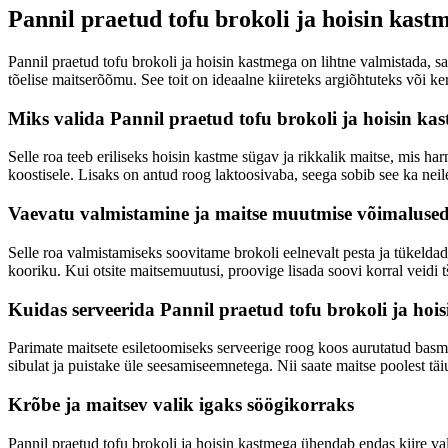
Pannil praetud tofu brokoli ja hoisin kast
Pannil praetud tofu brokoli ja hoisin kastmega on lihtne valmistada, 
tõelise maitserõõmu. See toit on ideaalne kiireteks argiõhtuteks või ke
Miks valida Pannil praetud tofu brokoli ja hoisin ka
Selle roa teeb eriliseks hoisin kastme sügav ja rikkalik maitse, mis ha
koostisele. Lisaks on antud roog laktoosivaba, seega sobib see ka neil
Vaevatu valmistamine ja maitse muutmise võimaluse
Selle roa valmistamiseks soovitame brokoli eelnevalt pesta ja tükelda
kooriku. Kui otsite maitsemuutusi, proovige lisada soovi korral veidi t
Kuidas serveerida Pannil praetud tofu brokoli ja hoi
Parimate maitsete esiletoomiseks serveerige roog koos aurutatud basma
sibulat ja puistake üle seesamiseemnetega. Nii saate maitse poolest täi
Krõbe ja maitsev valik igaks söögikorraks
Pannil praetud tofu brokoli ja hoisin kastmega ühendab endas kiire va