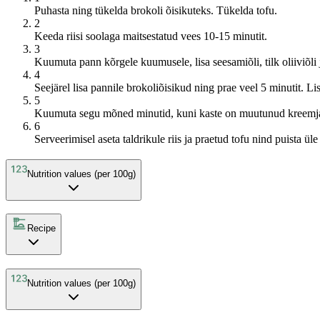
Puhasta ning tükelda brokoli õisikuteks. Tükelda tofu.
2
Keeda riisi soolaga maitsestatud vees 10-15 minutit.
3
Kuumuta pann kõrgele kuumusele, lisa seesamiõli, tilk oliiviõli j
4
Seejärel lisa pannile brokoliõisikud ning prae veel 5 minutit. Lis
5
Kuumuta segu mõned minutid, kuni kaste on muutunud kreemja
6
Serveerimisel aseta taldrikule riis ja praetud tofu nind puista ül
Nutrition values (per 100g)
Recipe
Nutrition values (per 100g)