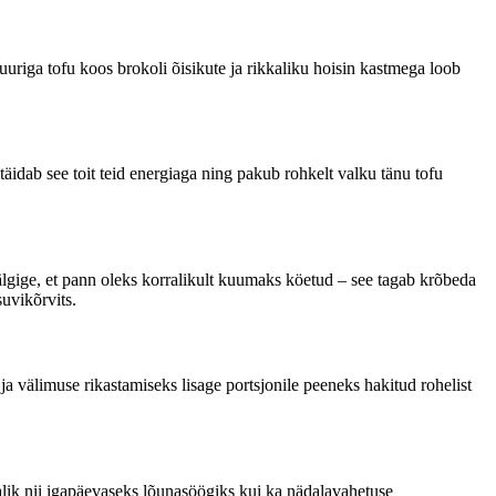
uuriga tofu koos brokoli õisikute ja rikkaliku hoisin kastmega loob
täidab see toit teid energiaga ning pakub rohkelt valku tänu tofu
jälgige, et pann oleks korralikult kuumaks köetud – see tagab krõbeda
suvikõrvits.
a välimuse rikastamiseks lisage portsjonile peeneks hakitud rohelist
valik nii igapäevaseks lõunasöögiks kui ka nädalavahetuse