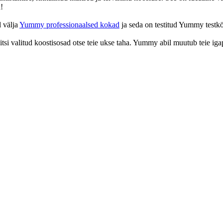
!
d välja
Yummy professionaalsed kokad
ja seda on testitud Yummy testkö
itsi valitud koostisosad otse teie ukse taha. Yummy abil muutub teie i