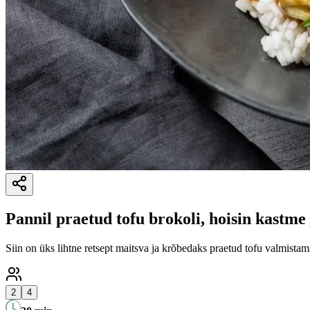
Pannil praetud tofu brokoli, hoisin kastme 
Siin on üks lihtne retsept maitsva ja krõbedaks praetud tofu valmistami
2
4