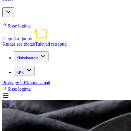
Sisse logima
Liigu sisu juurde
Kuidas see töötab
Tulevad retseptid
Kinkekaardid
KKK
Proovige 20% soodsamalt
Sisse logima