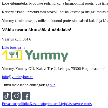
koosviibimisteks. Proovige seda hõrku ja harmoonilist rooga juba täna
Retsepti "Pannil praetud tofu brokoli, hoisin kastme ja riisiga" töötasi
Yummy tarnib retsepte, mille on loonud professionaalsed kokad ja käs
Võida tasuta õhtusöök 4 nädalaks!
Väärtus kuni 384 €
Liitu loosiga →
Yummy, Yummy OÜ, Kalevi Tee 2, Lehmja, 75306 Harju maakond
info@yummybox.ee
Tutvu meie lahtiolekuaegadega
siin
.
Privaatsuspoliitika
Kasutustingimused
Ligipääsetavuse teatis