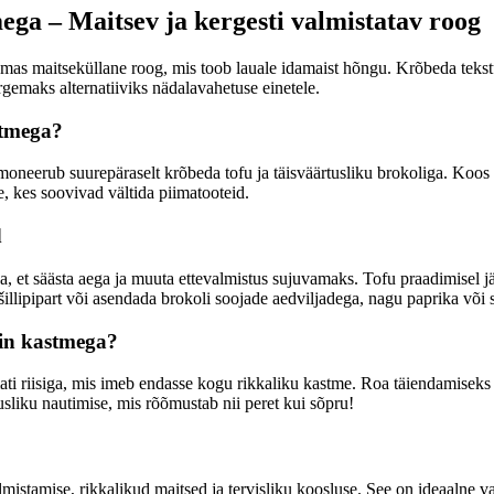
mega – Maitsev ja kergesti valmistatav roog
samas maitseküllane roog, mis toob lauale idamaist hõngu. Krõbeda tekst
rgemaks alternatiiviks nädalavahetuse einetele.
stmega?
rmoneerub suurepäraselt krõbeda tofu ja täisväärtusliku brokoliga. Koos 
e, kes soovivad vältida piimatooteid.
d
da, et säästa aega ja muuta ettevalmistus sujuvamaks. Tofu praadimisel 
šillipipart või asendada brokoli soojade aedviljadega, nagu paprika või 
sin kastmega?
ti riisiga, mis imeb endasse kogu rikkaliku kastme. Roa täiendamiseks j
usliku nautimise, mis rõõmustab nii peret kui sõpru!
lmistamise, rikkalikud maitsed ja tervisliku koosluse. See on ideaalne 