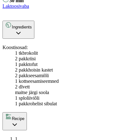
30
min
Laktoosivaba
Ingredients
Koostisosad:
1 tk
brokolit
2 pakk
riisi
1 pakk
tofut
2 pakk
hoisin kastet
2 pakk
seesamiõli
1 kott
seesamiseemned
2 dl
vett
maitse järgi soola
1 spl
oliiviõli
1 pakk
rohelist sibulat
Recipe
1