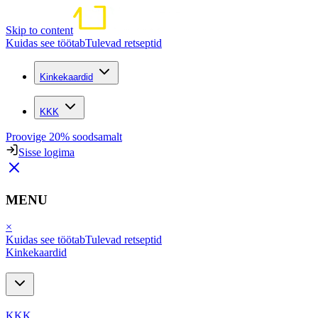
Skip to content
Kuidas see töötab
Tulevad retseptid
Kinkekaardid
KKK
Proovige 20% soodsamalt
Sisse logima
MENU
×
Kuidas see töötab
Tulevad retseptid
Kinkekaardid
KKK