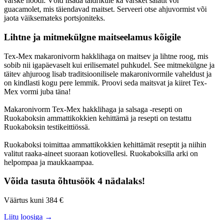
värske noodi. Võid lisada taldrikule ka värsket salatit või
guacamolet, mis täiendavad maitset. Serveeri otse ahjuvormist või
jaota väiksemateks portsjoniteks.
Lihtne ja mitmekülgne maitseelamus kõigile
Tex-Mex makaronivorm hakklihaga on maitsev ja lihtne roog, mis
sobib nii igapäevaselt kui erilisematel puhkudel. See mitmekülgne ja
täitev ahjuroog lisab traditsioonilisele makaronivormile vaheldust ja
on kindlasti kogu pere lemmik. Proovi seda maitsvat ja kiiret Tex-
Mex vormi juba täna!
Makaronivorm Tex-Mex hakklihaga ja salsaga -resepti on
Ruokaboksin ammattikokkien kehittämä ja resepti on testattu
Ruokaboksin testikeittiössä.
Ruokaboksi toimittaa ammattikokkien kehittämät reseptit ja niihin
valitut raaka-aineet suoraan kotiovellesi. Ruokaboksilla arki on
helpompaa ja maukkaampaa.
Võida tasuta õhtusöök 4 nädalaks!
Väärtus kuni 384 €
Liitu loosiga →