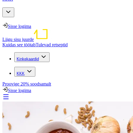
Sisse logima
Liigu sisu juurde
Kuidas see töötab
Tulevad retseptid
Kinkekaardid
KKK
Proovige 20% soodsamalt
Sisse logima