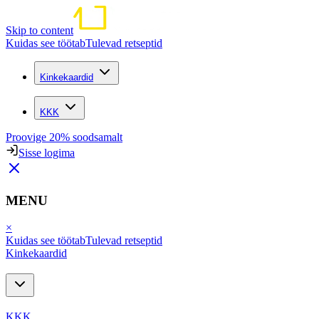
Skip to content
Kuidas see töötab
Tulevad retseptid
Kinkekaardid
KKK
Proovige 20% soodsamalt
Sisse logima
MENU
×
Kuidas see töötab
Tulevad retseptid
Kinkekaardid
KKK