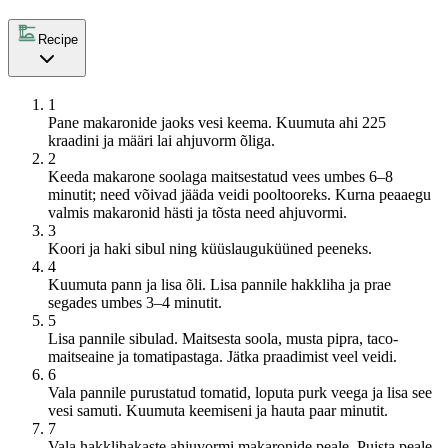
Recipe
1
Pane makaronide jaoks vesi keema. Kuumuta ahi 225
kraadini ja määri lai ahjuvorm õliga.
2
Keeda makarone soolaga maitsestatud vees umbes 6–8
minutit; need võivad jääda veidi pooltooreks. Kurna peaaegu
valmis makaronid hästi ja tõsta need ahjuvormi.
3
Koori ja haki sibul ning küüslauguküüned peeneks.
4
Kuumuta pann ja lisa õli. Lisa pannile hakkliha ja prae
segades umbes 3–4 minutit.
5
Lisa pannile sibulad. Maitsesta soola, musta pipra, taco-
maitseaine ja tomatipastaga. Jätka praadimist veel veidi.
6
Vala pannile purustatud tomatid, loputa purk veega ja lisa see
vesi samuti. Kuumuta keemiseni ja hauta paar minutit.
7
Vala hakklihakaste ahjuvormi makaronide peale. Puista peale