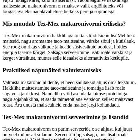
vajad midagi kiiret, kuid maitserikast. Tacomaigulise hakklihaga
maitsestatud makaronivorm on maitsev valik argiõhtuteks või
lõõgastavateks nädalavahetuse hetkeks pere ja sõpradega.
Mis muudab Tex-Mex makaronivormi eriliseks?
Tex-Mex makaronivorm hakklihaga on täis traditsioonilisi Mehhiko
maitseid, nagu aromaatne taco-maitseaine, värske sibul ja küüslauk.
See roog on rikas valkude ja heade süsivesikute poolest, hoides
energia taseme kõrgel. Salsaga serveerimine lisab roale värskust ja
kerget vürtsikust, muutes selle ideaalseks alternatiiviks ketšupile.
Praktilised näpunäited valmistamiseks
Valmista makaronid al dente, et need säilitaksid ahjus oma tekstuuri.
Hakkliha maitsestamine taco-maitseaine ja tomatiga lisab roale
sügavust ja rikkust. Naudaliha võid asendada taimse proteiiniga
nagu sojahakkliha, et saada taimetoitlane versioon sellest maitsvast
roast. Ära unusta maitseaineid enda maitse järgi kohandada.
Tex-Mex makaronivormi serveerimine ja lisandid
Tex-Mex makaronivorm on parim serveerida otse ahjust, kui juust
on veel mõnusalt sulanud. Serveeri roog salsaga, mis lisab roale