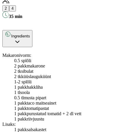
2
4
35
min
Ingredients
Makaronivorm:
0.5 spl
õli
2 pakk
makarone
2 tk
sibulat
2 tk
küüslauguküünt
1-2 spl
õli
1 pakk
hakkliha
1 tl
soola
0.5 tl
musta pipart
1 pakk
taco maitseainet
1 pakk
tomatipastat
1 pakk
purustatud tomatid + 2 dl vett
1 pakk
riivjuustu
Lisaks:
1 pakk
salsakastet