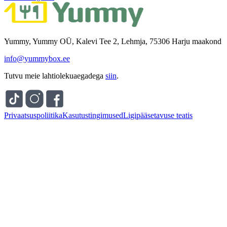
Yummy, Yummy OÜ, Kalevi Tee 2, Lehmja, 75306 Harju maakond
info@yummybox.ee
Tutvu meie lahtiolekuaegadega
siin
.
Privaatsuspoliitika
Kasutustingimused
Ligipääsetavuse teatis