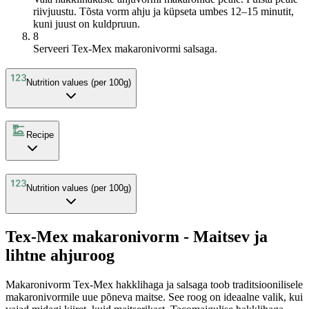
riivjuustu. Tõsta vorm ahju ja küpseta umbes 12–15 minutit,
kuni juust on kuldpruun.
8
Serveeri Tex-Mex makaronivormi salsaga.
Nutrition values (per 100g)
Recipe
Nutrition values (per 100g)
Tex-Mex makaronivorm - Maitsev ja
lihtne ahjuroog
Makaronivorm Tex-Mex hakklihaga ja salsaga toob traditsioonilisele
makaronivormile uue põneva maitse. See roog on ideaalne valik, kui